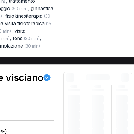
,
trattamento
in)
aggio
,
ginnastica
(60 min)
,
fisiokinesiterapia
n)
(30
a visita fisioterapica
(15
,
visita
0 min)
,
tens
,
 min)
(30 min)
timolazione
(30 min)
e visciano
PE)