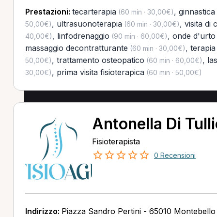
Prestazioni:
tecarterapia
,
ginnastica
(60 min · 30,00€)
,
ultrasuonoterapia
,
visita di
50,00€)
(60 min · 30,00€)
,
linfodrenaggio
,
onde d'urto
40,00€)
(90 min · 60,00€)
massaggio decontratturante
,
terapi
(60 min · 30,00€)
,
trattamento osteopatico
,
la
50,00€)
(60 min · 60,00€)
,
prima visita fisioterapica
30,00€)
(60 min · 50,00€)
Antonella Di Tull
Fisioterapista
0 Recensioni
Indirizzo:
Piazza Sandro Pertini - 65010 Montebello