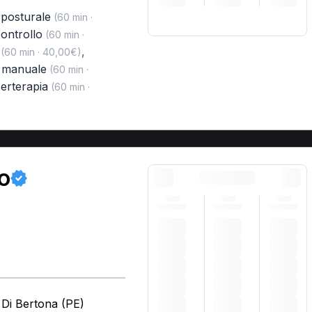
 posturale
(60 min ·
 controllo
(60 min ·
,
(60 min · 40,00€)
a manuale
(60 min ·
serterapia
(60 min ·
io
 Di Bertona (PE)