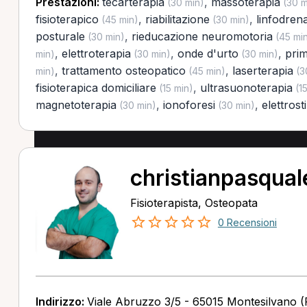
Prestazioni:
tecarterapia
,
massoterapia
(30 min)
(30 m
fisioterapico
,
riabilitazione
,
linfodren
(45 min)
(30 min)
posturale
,
rieducazione neuromotoria
(30 min)
(45 mi
,
elettroterapia
,
onde d'urto
,
prim
min)
(30 min)
(30 min)
,
trattamento osteopatico
,
laserterapia
min)
(45 min)
(3
fisioterapica domiciliare
,
ultrasuonoterapia
(15 min)
(15
magnetoterapia
,
ionoforesi
,
elettros
(30 min)
(30 min)
christianpasqual
Fisioterapista, Osteopata
0 Recensioni
Indirizzo:
Viale Abruzzo 3/5 - 65015 Montesilvano (