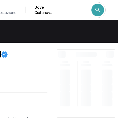
Dove
Come ordiniamo i risulta
M