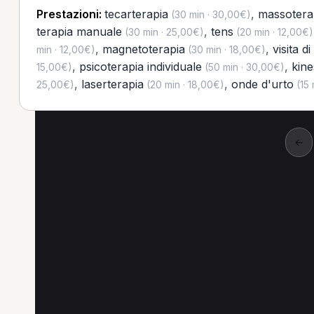
Prestazioni:
tecarterapia
,
massotera
(30 min · 30,00€)
terapia manuale
,
tens
(30 min · 25,00€)
(20 min · 12,00€)
,
magnetoterapia
,
visita d
min · 12,00€)
(30 min · 18,00€)
,
psicoterapia individuale
,
kine
15,00€)
(50 min · 30,00€)
,
laserterapia
,
onde d'urto
25,00€)
(20 min · 18,00€)
(15 
←
Altre prestazioni a G
Altre prestazioni spesso richieste a Giuliano
Onde d'urto a Giulianova
Magnetoterapia a G