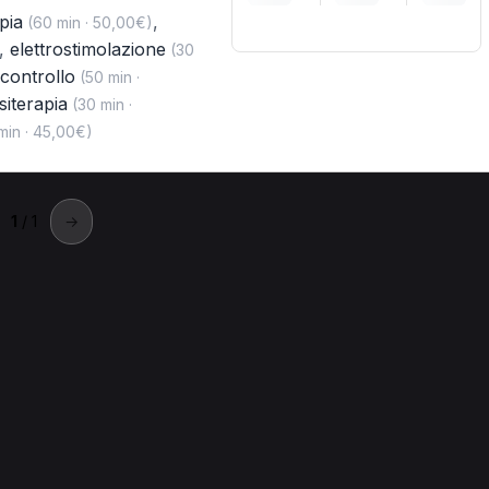
pia
,
(60 min · 50,00€)
,
elettrostimolazione
(30
i controllo
(50 min ·
siterapia
(30 min ·
min · 45,00€)
1
/ 1
→
iulianova
va.
iulianova
Ionoforesi a Giulianova
Elettrostimolazione a Giulia