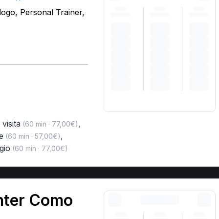
logo, Personal Trainer,
visita
,
(60 min · 77,00€)
e
,
(60 min · 57,00€)
gio
(60 min · 77,00€)
enter Como