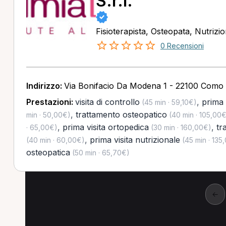
S.r.l.
Fisioterapista, Osteopata, Nutrizio
0 Recensioni
Indirizzo:
Via Bonifacio Da Modena 1 - 22100 Como
Prestazioni:
visita di controllo
,
prima 
(45 min · 59,10€)
,
trattamento osteopatico
min · 50,00€)
(40 min · 105,00€
,
prima visita ortopedica
,
tr
· 65,00€)
(30 min · 160,00€)
,
prima visita nutrizionale
(40 min · 60,00€)
(45 min · 135
osteopatica
(50 min · 65,70€)
←