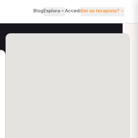
Blog
Esplora
Accedi
Sei un terapista?
ti?