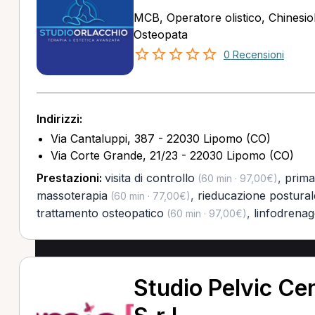
MCB, Operatore olistico, Chinesio
Osteopata
0 Recensioni
Indirizzi:
Via Cantaluppi, 387 - 22030 Lipomo (CO)
Via Corte Grande, 21/23 - 22030 Lipomo (CO)
Prestazioni:
visita di controllo
,
prima 
(60 min · 97,00€)
massoterapia
,
rieducazione postural
(60 min · 77,00€)
trattamento osteopatico
,
linfodrenag
(60 min · 97,00€)
Studio Pelvic C