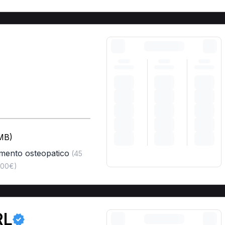
(MB)
amento osteopatico
(45
,00€)
RL