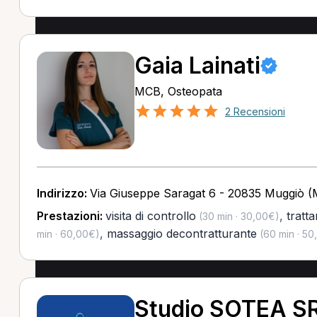
Gaia Lainati
MCB, Osteopata
2 Recensioni
Indirizzo:
Via Giuseppe Saragat 6 - 20835 Muggiò 
Prestazioni:
visita di controllo
,
tratt
(30 min · 30,00€)
,
massaggio decontratturante
min · 60,00€)
(60 min · 50
Studio SOTEA S