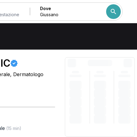
Dove
Come ordiniamo i risulta
IC
erale, Dermatologo
le
(15 min)