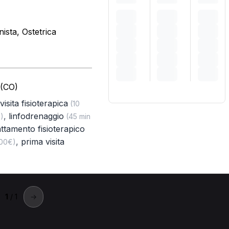
nista, Ostetrica
 (CO)
visita fisioterapica
(10
,
linfodrenaggio
)
(45 min
attamento fisioterapico
,
prima visita
,00€)
1
/ 1
→