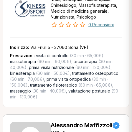
Chinesiologo, Massofisioterapista,
Medico di medicina generale,
Nutrizionista, Psicologo
0 Recensioni
Indirizzo:
Via Friuli 5 - 37060 Sona (VR)
Prestazioni:
visita di controllo
(30 min · 65,00€)
,
massoterapia
(60 min · 60,00€)
,
tecarterapia
(30 min ·
40,00€)
,
prima visita nutrizionale
(60 min · 120,00€)
,
kinesiterapia
(60 min · 50,00€)
,
trattamento osteopatico
(60 min · 70,00€)
,
prima visita ortopedica
(30 min ·
150,00€)
,
trattamento fisioterapico
(60 min · 65,00€)
,
massaggio
(30 min · 40,00€)
,
valutazione posturale
(90
min · 130,00€)
Alessandro Maffizzoli