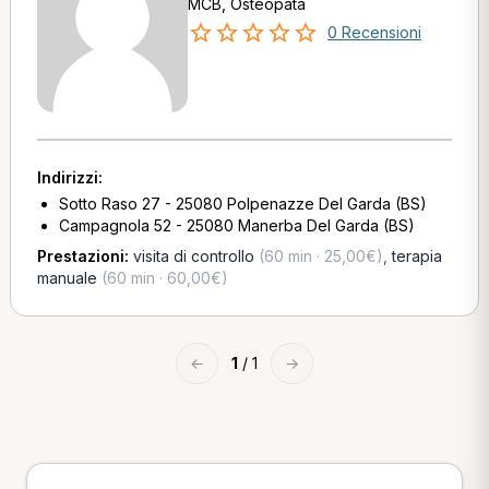
MCB, Osteopata
0 Recensioni
Indirizzi:
Sotto Raso 27 - 25080 Polpenazze Del Garda (BS)
Campagnola 52 - 25080 Manerba Del Garda (BS)
Prestazioni:
visita di controllo
(60 min · 25,00€)
,
terapia
manuale
(60 min · 60,00€)
←
1
/ 1
→