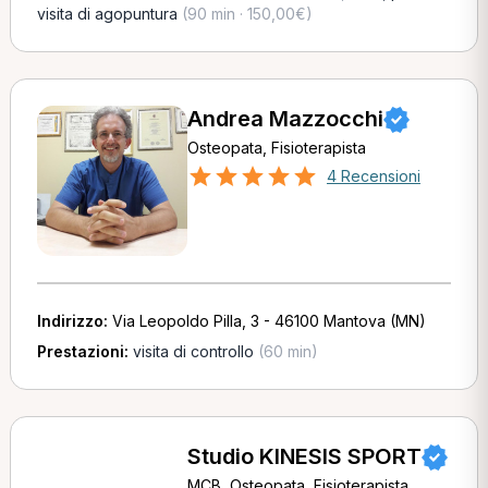
visita di agopuntura
(90 min · 150,00€)
Andrea Mazzocchi
Osteopata, Fisioterapista
4 Recensioni
Indirizzo:
Via Leopoldo Pilla, 3 - 46100 Mantova (MN)
Prestazioni:
visita di controllo
(60 min)
Studio KINESIS SPORT
MCB, Osteopata, Fisioterapista,