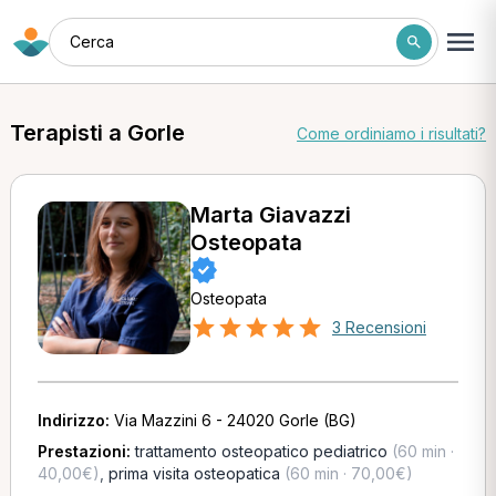
Cerca
Terapisti a Gorle
Come ordiniamo i risultati?
Marta Giavazzi
Osteopata
Osteopata
3 Recensioni
Indirizzo:
Via Mazzini 6 - 24020 Gorle (BG)
Prestazioni:
trattamento osteopatico pediatrico
(60 min ·
40,00€)
,
prima visita osteopatica
(60 min · 70,00€)