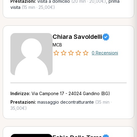
Prestazioni:
visita a domicilio
(20 min · 20,00€)
,
prima
visita
(15 min · 25,00€)
Chiara Savoldelli
MCB
0 Recensioni
Indirizzo:
Via Campone 17 - 24024 Gandino (BG)
Prestazioni:
massaggio decontratturante
(35 min ·
35,00€)