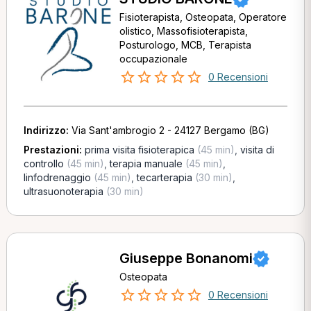
Fisioterapista, Osteopata, Operatore
olistico, Massofisioterapista,
Posturologo, MCB, Terapista
occupazionale
0 Recensioni
Indirizzo:
Via Sant'ambrogio 2 - 24127 Bergamo (BG)
Prestazioni:
prima visita fisioterapica
(45 min)
,
visita di
controllo
(45 min)
,
terapia manuale
(45 min)
,
linfodrenaggio
(45 min)
,
tecarterapia
(30 min)
,
ultrasuonoterapia
(30 min)
Giuseppe Bonanomi
Osteopata
0 Recensioni