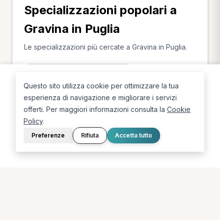
Specializzazioni popolari a
Gravina in Puglia
Le specializzazioni più cercate a Gravina in Puglia.
Osteopata a Gravina in Puglia
Questo sito utilizza cookie per ottimizzare la tua
esperienza di navigazione e migliorare i servizi
offerti. Per maggiori informazioni consulta la
Cookie
Policy
.
Preferenze
Rifiuta
Accetta tutto
La piattaforma per trovare il terapista giusto, vicino a te.
PORTALE
SUPPORTO
Sei un paziente?
Contatti
Sei un terapista?
Guide