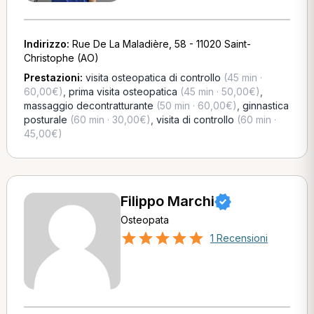
Indirizzo:
Rue De La Maladière, 58 - 11020 Saint-
Christophe (AO)
Prestazioni:
visita osteopatica di controllo
(45 min ·
60,00€)
,
prima visita osteopatica
(45 min · 50,00€)
,
massaggio decontratturante
(50 min · 60,00€)
,
ginnastica
posturale
(60 min · 30,00€)
,
visita di controllo
(60 min ·
45,00€)
Filippo Marchi
Osteopata
1 Recensioni