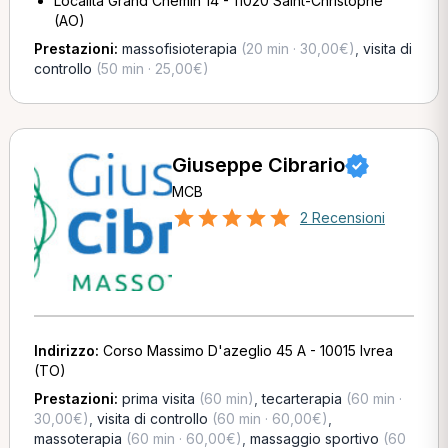
Località Grand Chemin 14 - 11020 Saint-Christophe
(AO)
Prestazioni:
massofisioterapia
(20 min · 30,00€)
,
visita di
controllo
(50 min · 25,00€)
Giuseppe Cibrario
MCB
2 Recensioni
Indirizzo:
Corso Massimo D'azeglio 45 A - 10015 Ivrea
(TO)
Prestazioni:
prima visita
(60 min)
,
tecarterapia
(60 min ·
30,00€)
,
visita di controllo
(60 min · 60,00€)
,
massoterapia
(60 min · 60,00€)
,
massaggio sportivo
(60