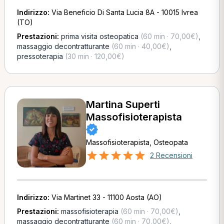
Indirizzo:
Via Beneficio Di Santa Lucia 8A - 10015 Ivrea
(TO)
Prestazioni:
prima visita osteopatica
(60 min · 70,00€)
,
massaggio decontratturante
(60 min · 40,00€)
,
pressoterapia
(30 min · 120,00€)
Martina Superti
Massofisioterapista
Massofisioterapista, Osteopata
2 Recensioni
Indirizzo:
Via Martinet 33 - 11100 Aosta (AO)
Prestazioni:
massofisioterapia
(60 min · 70,00€)
,
massaggio decontratturante
(60 min · 70,00€)
,