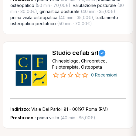
osteopatico
(50 min · 70,00€)
,
valutazione posturale
(30
min · 30,00€)
,
ginnastica posturale
(40 min · 35,00€)
,
prima visita osteopatica
(40 min · 35,00€)
,
trattamento
osteopatico pediatrico
(50 min · 70,00€)
Studio cefab srl
Chinesiologo, Chiropratico,
Fisioterapista, Osteopata
0 Recensioni
Indirizzo:
Viale Dei Parioli 81 - 00197 Roma (RM)
Prestazioni:
prima visita
(40 min · 85,00€)