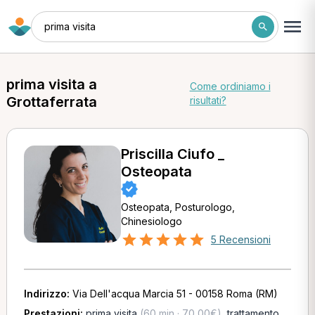
prima visita
prima visita a
Come ordiniamo i
Grottaferrata
risultati?
Priscilla Ciufo _
Osteopata
Osteopata, Posturologo,
Chinesiologo
5 Recensioni
Indirizzo:
Via Dell'acqua Marcia 51 - 00158 Roma (RM)
Prestazioni:
prima visita
(60 min · 70,00€)
,
trattamento