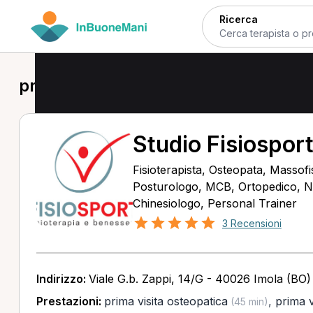
Ricerca
prima visita osteopatica a Imola
Studio Fisiosport
Fisioterapista, Osteopata, Massofis
Posturologo, MCB, Ortopedico, Nu
Chinesiologo, Personal Trainer
3 Recensioni
Indirizzo:
Viale G.b. Zappi, 14/G - 40026 Imola (BO)
Prestazioni:
prima visita osteopatica
,
prima v
(45 min)