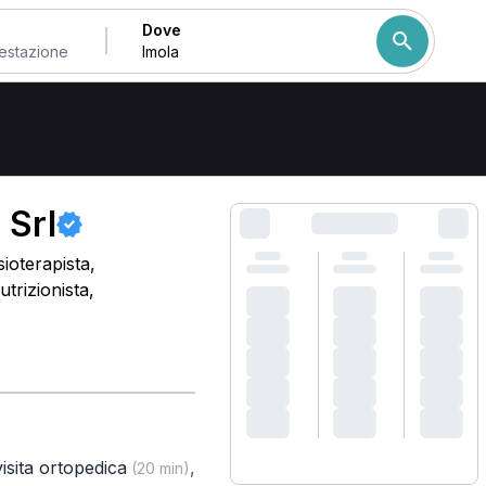
Dove
Come ordiniamo i risulta
 Srl
ioterapista,
trizionista,
isita ortopedica
,
(20 min)