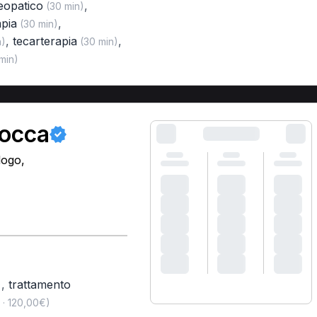
eopatico
,
(30 min)
apia
,
(30 min)
,
tecarterapia
,
n)
(30 min)
min)
Rocca
logo,
,
trattamento
)
 · 120,00€)