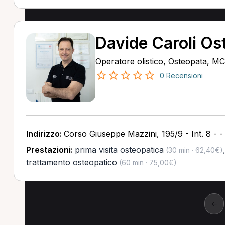
Davide Caroli Os
Operatore olistico, Osteopata, M
0 Recensioni
Indirizzo:
Corso Giuseppe Mazzini, 195/9 - Int. 8 -
Prestazioni:
prima visita osteopatica
(30 min · 62,40€)
trattamento osteopatico
(60 min · 75,00€)
←