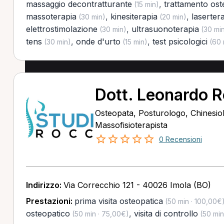
massaggio decontratturante
,
trattamento ost
(15 min)
massoterapia
,
kinesiterapia
,
laserter
(30 min)
(20 min)
elettrostimolazione
,
ultrasuonoterapia
(30 min)
(30 mi
tens
,
onde d'urto
,
test psicologici
(30 min)
(15 min)
(60 
Dott. Leonardo 
Osteopata, Posturologo, Chinesio
Massofisioterapista
0 Recensioni
Indirizzo:
Via Correcchio 121 - 40026 Imola (BO)
Prestazioni:
prima visita osteopatica
(50 min · 100,00€
osteopatico
,
visita di controllo
(50 min · 75,00€)
(50 min