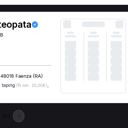
teopata
CB
 - 48018 Faenza (RA)
,
taping
,
(15 min · 20,00€)
1
/ 1
→