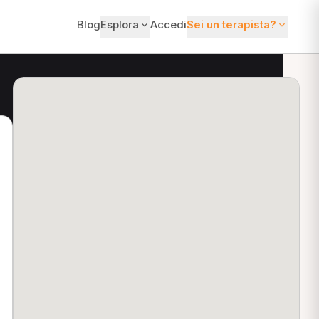
Blog
Esplora
Accedi
Sei un terapista?
ti?