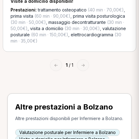
Visite a domicilio disponibili!
Prestazioni:
trattamento osteopatico
(40 min · 70,00€)
,
prima visita
(60 min · 90,00€)
,
prima visita posturologica
(30 min · 50,00€)
,
massaggio decontratturante
(30 min ·
50,00€)
,
visita a domicilio
(30 min · 30,00€)
,
valutazione
posturale
(60 min · 150,00€)
,
elettrocardiogramma
(30
min · 35,00€)
←
1
/ 1
→
Altre prestazioni a Bolzano
Altre prestazioni disponibili per Infermiere a Bolzano.
Valutazione posturale per Infermiere a Bolzano