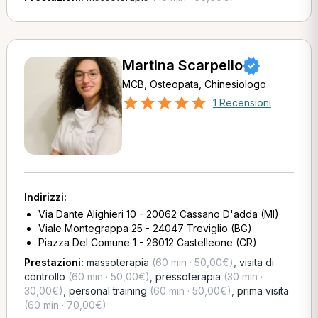
Martina Scarpello
MCB, Osteopata, Chinesiologo
1 Recensioni
Indirizzi:
Via Dante Alighieri 10 - 20062 Cassano D'adda (MI)
Viale Montegrappa 25 - 24047 Treviglio (BG)
Piazza Del Comune 1 - 26012 Castelleone (CR)
Prestazioni:
massoterapia
(60 min · 50,00€)
,
visita di
controllo
(60 min · 50,00€)
,
pressoterapia
(30 min ·
30,00€)
,
personal training
(60 min · 50,00€)
,
prima visita
(60 min · 70,00€)