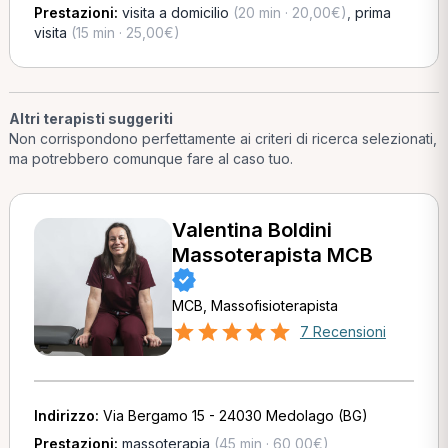
Prestazioni:
visita a domicilio
(20 min · 20,00€)
,
prima
visita
(15 min · 25,00€)
Altri terapisti suggeriti
Non corrispondono perfettamente ai criteri di ricerca selezionati,
ma potrebbero comunque fare al caso tuo.
Valentina Boldini
Massoterapista MCB
MCB, Massofisioterapista
7 Recensioni
Indirizzo:
Via Bergamo 15 - 24030 Medolago (BG)
Prestazioni:
massoterapia
(45 min · 60,00€)