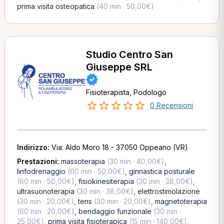
prima visita osteopatica
(40 min · 50,00€)
Studio Centro San
Giuseppe SRL
Fisioterapista, Podologo
0 Recensioni
Indirizzo:
Via: Aldo Moro 18 - 37050 Oppeano (VR)
Prestazioni:
massoterapia
(30 min · 40,00€)
,
linfodrenaggio
(60 min · 50,00€)
,
ginnastica posturale
(60 min · 50,00€)
,
fisiokinesiterapia
(30 min · 38,00€)
,
ultrasuonoterapia
(30 min · 38,00€)
,
elettrostimolazione
(30 min · 20,00€)
,
tens
(30 min · 20,00€)
,
magnetoterapia
(60 min · 20,00€)
,
bendaggio funzionale
(30 min ·
25,00€)
,
prima visita fisioterapica
(15 min · 140,00€)
,