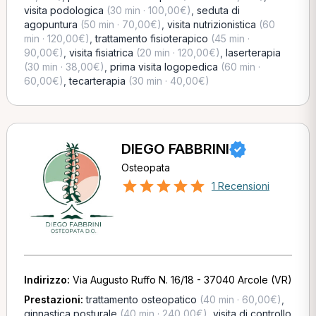
visita podologica
(30 min · 100,00€)
,
seduta di
agopuntura
(50 min · 70,00€)
,
visita nutrizionistica
(60
min · 120,00€)
,
trattamento fisioterapico
(45 min ·
90,00€)
,
visita fisiatrica
(20 min · 120,00€)
,
laserterapia
(30 min · 38,00€)
,
prima visita logopedica
(60 min ·
60,00€)
,
tecarterapia
(30 min · 40,00€)
DIEGO FABBRINI
Osteopata
1 Recensioni
Indirizzo:
Via Augusto Ruffo N. 16/18 - 37040 Arcole (VR)
Prestazioni:
trattamento osteopatico
(40 min · 60,00€)
,
ginnastica posturale
(40 min · 240,00€)
,
visita di controllo