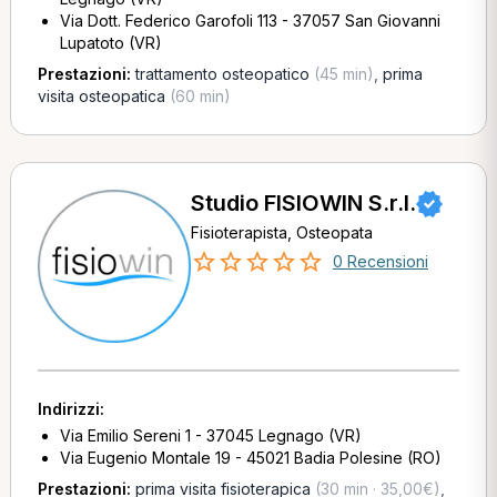
Via Dott. Federico Garofoli 113 - 37057 San Giovanni
Lupatoto (VR)
Prestazioni:
trattamento osteopatico
(45 min)
,
prima
visita osteopatica
(60 min)
Studio FISIOWIN S.r.l.
Fisioterapista, Osteopata
0 Recensioni
Indirizzi:
Via Emilio Sereni 1 - 37045 Legnago (VR)
Via Eugenio Montale 19 - 45021 Badia Polesine (RO)
Prestazioni:
prima visita fisioterapica
(30 min · 35,00€)
,