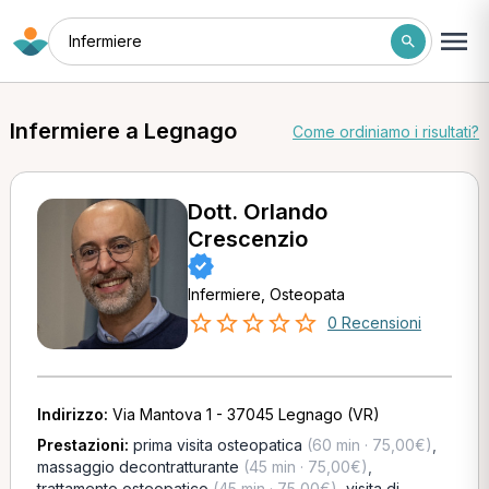
Infermiere
Infermiere a Legnago
Come ordiniamo i risultati?
Dott. Orlando
Crescenzio
Infermiere, Osteopata
0 Recensioni
Indirizzo:
Via Mantova 1 - 37045 Legnago (VR)
Prestazioni:
prima visita osteopatica
(60 min · 75,00€)
,
massaggio decontratturante
(45 min · 75,00€)
,
trattamento osteopatico
(45 min · 75,00€)
,
visita di