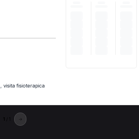
,
visita fisioterapica
)
1
/ 1
→