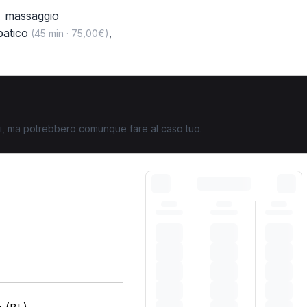
,
massaggio
patico
,
(45 min · 75,00€)
ati, ma potrebbero comunque fare al caso tuo.