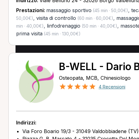
Indirizzo:
Viale Belluno 24 - 32026 Borgo Valbellun
Prestazioni:
massaggio sportivo
,
tec
(45 min · 50,00€)
,
visita di controllo
,
massaggi
50,00€)
(60 min · 60,00€)
,
linfodrenaggio
,
massote
min · 40,00€)
(50 min · 40,00€)
prima visita
(45 min · 130,00€)
B-WELL - Dario B
Osteopata, MCB, Chinesiologo
4 Recensioni
Indirizzi:
Via Foro Boario 19/3 - 31049 Valdobbiadene (TV)
Piazza G. B. Marcato 4 - 31035 Crocetta Del Mon