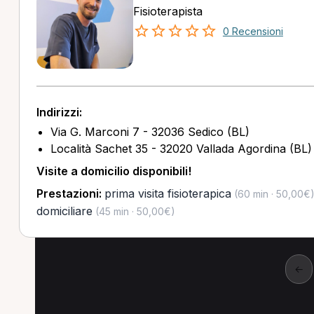
Fisioterapista
0 Recensioni
Indirizzi:
Via G. Marconi 7 - 32036 Sedico (BL)
Località Sachet 35 - 32020 Vallada Agordina (BL)
Visite a domicilio disponibili!
Prestazioni:
prima visita fisioterapica
(60 min · 50,00€
domiciliare
(45 min · 50,00€)
←