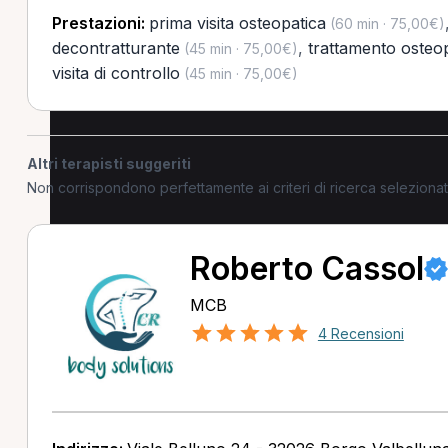
Prestazioni:
prima visita osteopatica
(60 min · 75,00€)
decontratturante
,
trattamento osteo
(45 min · 75,00€)
visita di controllo
(45 min · 75,00€)
Altri terapisti suggeriti
Non corrispondono perfettamente ai criteri di ricerca selezion
Roberto Cassol
MCB
4 Recensioni