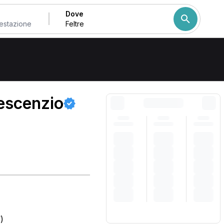
Dove
Come ordiniamo i risulta
escenzio
)