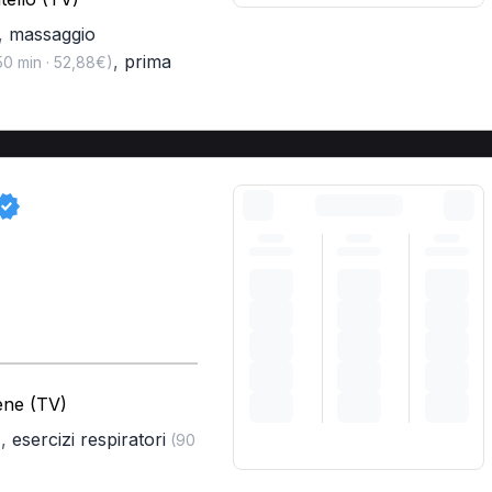
,
massaggio
,
prima
0 min · 52,88€)
ene (TV)
,
esercizi respiratori
)
(90