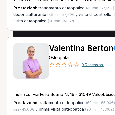
Prestazioni:
trattamento osteopatico
(45 min · 57,69€)
decontratturante
,
visita di controllo
(45 min · 57,69€)
(5
visita osteopatica
(60 min · 84,62€)
Valentina Berton
Osteopata
0 Recensioni
Indirizzo:
Via Foro Boario N. 19 - 31049 Valdobbiad
Prestazioni:
trattamento osteopatico
(60 min · 65,00€
,
prima visita osteopatica
min · 45,00€)
(90 min · 45,00€)