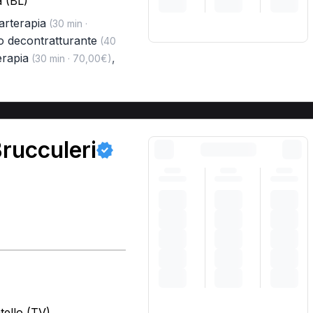
a (BL)
arterapia
(30 min ·
o decontratturante
(40
rapia
,
(30 min · 70,00€)
rucculeri
tello (TV)