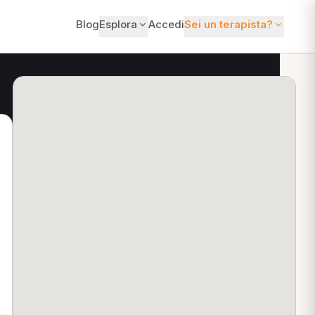
Blog
Esplora
Accedi
Sei un terapista?
ti?