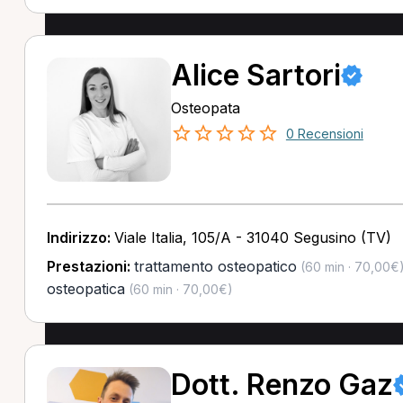
Alice Sartori
Osteopata
0 Recensioni
Indirizzo:
Viale Italia, 105/A - 31040 Segusino (TV)
Prestazioni:
trattamento osteopatico
(60 min · 70,00€
osteopatica
(60 min · 70,00€)
Dott. Renzo Gaz