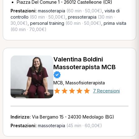
Piazza Del Comune 1 - 26012 Castelleone (CR)
Prestazioni:
massoterapia
(60 min · 50,00€)
,
visita di
controllo
(60 min · 50,00€)
,
pressoterapia
(30 min ·
30,00€)
,
personal training
(60 min · 50,00€)
,
prima visita
(60 min · 70,00€)
Valentina Boldini
Massoterapista MCB
MCB, Massofisioterapista
7 Recensioni
Indirizzo:
Via Bergamo 15 - 24030 Medolago (BG)
Prestazioni:
massoterapia
(45 min · 60,00€)