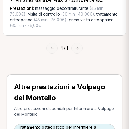
Via Santa Maria Del Prato 3 - 32032 Feltre (BL)
Prestazioni:
massaggio decontratturante
(45 min ·
75,00€)
,
visita di controllo
(30 min · 40,00€)
,
trattamento
osteopatico
(45 min · 75,00€)
,
prima visita osteopatica
(60 min · 75,00€)
←
1
/ 1
→
Altre prestazioni a Volpago
del Montello
Altre prestazioni disponibili per Infermiere a Volpago
del Montello.
Trattamento osteopatico per Infermiere a