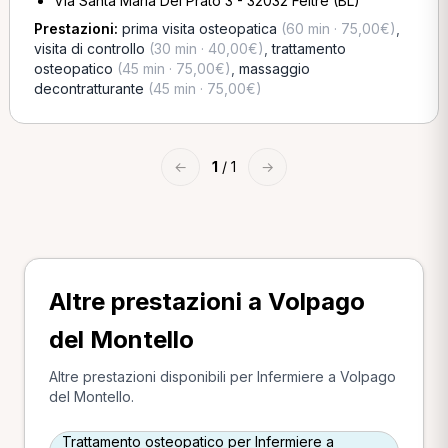
Via Santa Maria Del Prato 3 - 32032 Feltre (BL)
Prestazioni:
prima visita osteopatica
(60 min · 75,00€)
,
visita di controllo
(30 min · 40,00€)
,
trattamento
osteopatico
(45 min · 75,00€)
,
massaggio
decontratturante
(45 min · 75,00€)
←
1
/ 1
→
Altre prestazioni a Volpago
del Montello
Altre prestazioni disponibili per Infermiere a Volpago
del Montello.
Trattamento osteopatico per Infermiere a