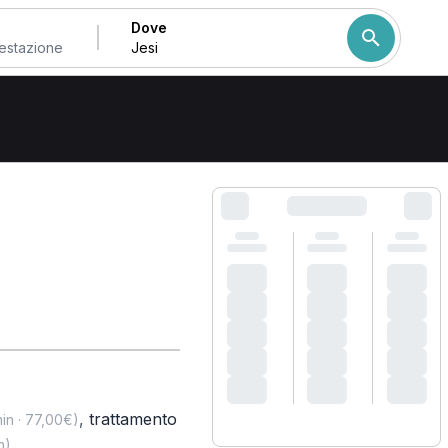
Dove
Come ordiniamo i risulta
,
trattamento
in · 77,00€)
n)