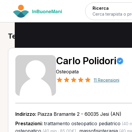
Ricerca
Terapisti a Jesi
Carlo Polidori
Osteopata
11 Recensioni
Indirizzo:
Piazza Bramante 2 - 60035 Jesi (AN)
Prestazioni:
trattamento osteopatico pediatrico
(40 m
osteopatico
,
massofisioterapia
(40 min · 85,00€)
(40 mi