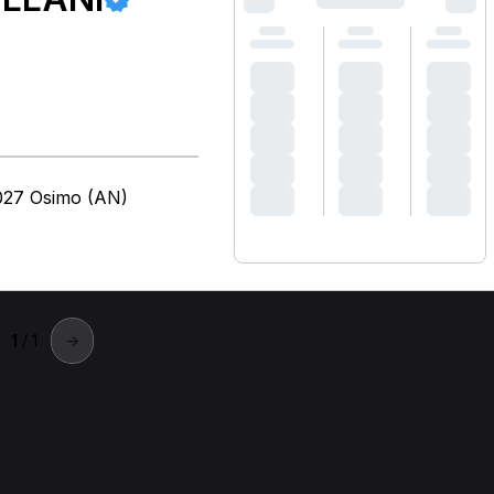
027 Osimo (AN)
1
/ 1
→