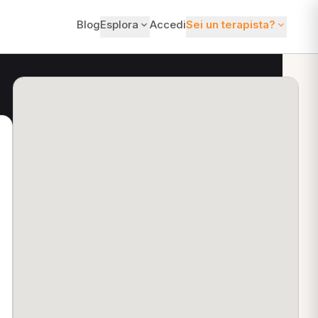
Blog
Esplora
Accedi
Sei un terapista?
ti?