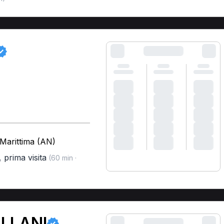
Marittima (AN)
,
prima visita
(60 min ·
LLANI