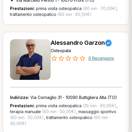
Via Marcello Perino 1 - 10070 Front (TO)
Prestazioni:
prima visita osteopatica
(90 min · 70,00€)
,
trattamento osteopatico
(60 min · 60,00€)
Alessandro Garzon
Osteopata
0 Recensioni
Indirizzo:
Via Cornaglio 31 - 10090 Buttigliera Alta (TO)
Prestazioni:
prima visita osteopatica
(35 min · 60,00€)
,
terapia manuale
(60 min · 50,00€)
,
massaggio sportivo
(60 min · 50,00€)
,
trattamento osteopatico
(60 min ·
40,00€)