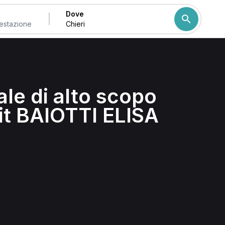
Dove
ale di alto scopo
it BAIOTTI ELISA