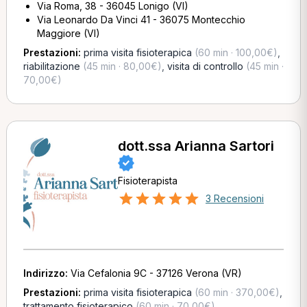
Via Roma, 38 - 36045 Lonigo (VI)
Via Leonardo Da Vinci 41 - 36075 Montecchio
Maggiore (VI)
Prestazioni:
prima visita fisioterapica
(60 min · 100,00€)
,
riabilitazione
(45 min · 80,00€)
,
visita di controllo
(45 min ·
70,00€)
dott.ssa Arianna Sartori
Fisioterapista
3 Recensioni
Indirizzo:
Via Cefalonia 9C - 37126 Verona (VR)
Prestazioni:
prima visita fisioterapica
(60 min · 370,00€)
,
trattamento fisioterapico
(60 min · 70,00€)