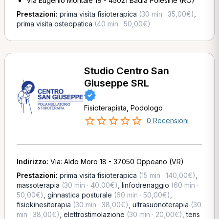
Via Eugenio Montale 19 - 45021 Badia Polesine (RO)
Prestazioni:
prima visita fisioterapica
(30 min · 35,00€)
,
prima visita osteopatica
(40 min · 50,00€)
Studio Centro San
Giuseppe SRL
Fisioterapista, Podologo
0 Recensioni
Indirizzo:
Via: Aldo Moro 18 - 37050 Oppeano (VR)
Prestazioni:
prima visita fisioterapica
(15 min · 140,00€)
,
massoterapia
(30 min · 40,00€)
,
linfodrenaggio
(60 min ·
50,00€)
,
ginnastica posturale
(60 min · 50,00€)
,
fisiokinesiterapia
(30 min · 38,00€)
,
ultrasuonoterapia
(30
min · 38,00€)
,
elettrostimolazione
(30 min · 20,00€)
,
tens