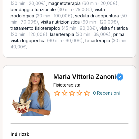
(30 min · 20,00€)
,
magnetoterapia
(60 min · 20,00€)
,
bendaggio funzionale
(30 min · 25,00€)
,
visita
podologica
(30 min · 100,00€)
,
seduta di agopuntura
(50
min · 70,00€)
,
visita nutrizionistica
(60 min · 120,00€)
,
trattamento fisioterapico
(45 min · 90,00€)
,
visita fisiatrica
(20 min · 120,00€)
,
laserterapia
(30 min · 38,00€)
,
prima
visita logopedica
(60 min · 60,00€)
,
tecarterapia
(30 min ·
40,00€)
Maria Vittoria Zanoni
Fisioterapista
0 Recensioni
Indirizzi: