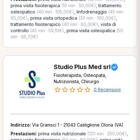
prima visita fisioterapica
(10 min · 50,00€)
,
trattamento
osteopatico
(40 min · 105,00€)
,
linfodrenaggio
(45 min ·
65,00€)
,
prima visita ortopedica
(30 min · 160,00€)
,
trattamento fisioterapico
(40 min · 60,00€)
,
visita di
controllo
(45 min · 59,10€)
,
prima visita osteopatica
(50
min · 65,70€)
Studio Plus Med srl
Fisioterapista, Osteopata,
Nutrizionista, Chirurgo
0 Recensioni
Indirizzo:
Via Gramsci 1 - 21043 Castiglione Olona (VA)
Prestazioni:
prima visita nutrizionale
(120 min · 250,00€)
,
prima visita fisioterapica
(60 min · 80,00€)
,
prima visita