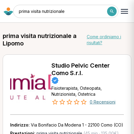
prima visita nutrizionale
prima visita nutrizionale a
Come ordiniamo i
Lipomo
risultati?
Studio Pelvic Center
Como S.r.l.
Fisioterapista, Osteopata,
Nutrizionista, Ostetrica
0 Recensioni
Indirizzo:
Via Bonifacio Da Modena 1 - 22100 Como (CO)
Prestazioni:
prima visita nutrizionale
(45 min · 135,00€)
,