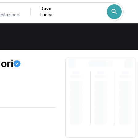
Dove
Come ordiniamo i risulta
ori