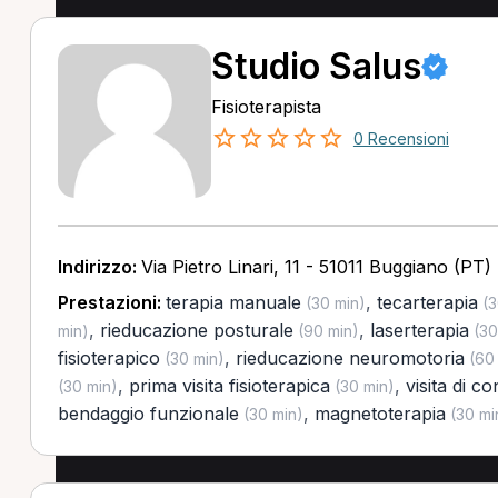
Studio Salus
Fisioterapista
0 Recensioni
Indirizzo:
Via Pietro Linari, 11 - 51011 Buggiano (PT)
Prestazioni:
terapia manuale
,
tecarterapia
(30 min)
(3
,
rieducazione posturale
,
laserterapia
min)
(90 min)
(30
fisioterapico
,
rieducazione neuromotoria
(30 min)
(60 
,
prima visita fisioterapica
,
visita di co
(30 min)
(30 min)
bendaggio funzionale
,
magnetoterapia
(30 min)
(30 mi