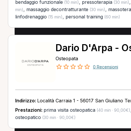
bendaggio funzionale
,
pressoterapia
(10 min)
(30 min)
,
massaggio decontratturante
,
massotera
min)
(30 min)
linfodrenaggio
,
personal training
(15 min)
(60 min)
Dario D'Arpa - O
Osteopata
0 Recensioni
Indirizzo:
Località Carraia 1 - 56017 San Giuliano Te
Prestazioni:
prima visita osteopatica
(40 min · 90,00€)
osteopatico
(30 min · 90,00€)