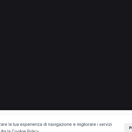
ia di Lucca
e.
PORTALE
SUPPORT
Sei un paziente?
Contatti
Sei un terapista?
Guide
Blog
zare la tua esperienza di navigazione e migliorare i servizi
P
ulta la
Cookie Policy
.