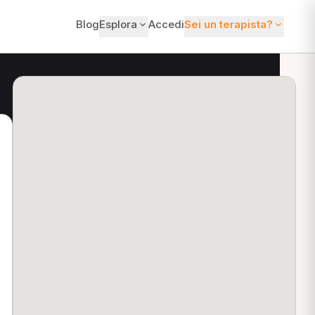
Blog
Esplora
Accedi
Sei un terapista?
ti?