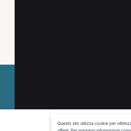
Altre città in provinc
Scopri anche i professionisti nelle città vicin
Lucca
La piattaforma per trovare il terapista giusto, vicino a te.
Questo sito utilizza cookie per ottimiz
offerti. Per maggiori informazioni cons