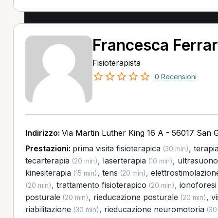
Francesca Ferra
Fisioterapista
0 Recensioni
Indirizzo:
Via Martin Luther King 16 A - 56017 San G
Prestazioni:
prima visita fisioterapica
,
terapi
(30 min)
tecarterapia
,
laserterapia
,
ultrasuono
(20 min)
(10 min)
kinesiterapia
,
tens
,
elettrostimolazion
(15 min)
(20 min)
,
trattamento fisioterapico
,
ionoforesi
(20 min)
(20 min)
posturale
,
rieducazione posturale
,
vi
(20 min)
(20 min)
riabilitazione
,
rieducazione neuromotoria
(30 min)
(30