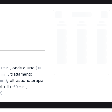
,
onde d'urto
0 min)
(30
,
trattamento
 min)
,
ultrasuonoterapia
min)
ntrollo
,
(60 min)
n)