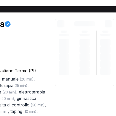
ra
iuliano Terme (PI)
a manuale
,
(20 min)
terapia
,
(15 min)
e
,
elettroterapia
(20 min)
,
ginnastica
(20 min)
sita di controllo
,
(60 min)
,
taping
,
 min)
(10 min)