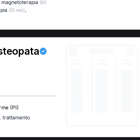
,
magnetoterapia
(60
pia
,
(25 min)
steopata
rme (PI)
,
trattamento