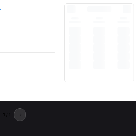
1
/ 1
→