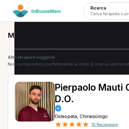
Ricerca
Massofisioterapista a Balsorano
Altri terapisti suggeriti
Non corrispondono perfettamente ai criteri di ricerca selezion
Pierpaolo Mauti
D.O.
Osteopata, Chinesiologo
10 Recensioni