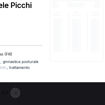
le Picchi
no (FR)
,
ginnastica posturale
)
,
trattamento
,00€)
1
/ 1
→