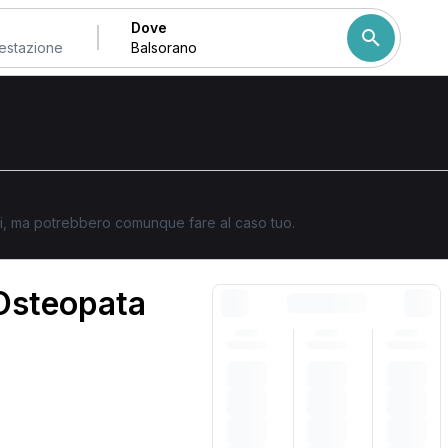
Dove
Come ordiniamo i risulta
ati, ma potrebbero comunque fare al caso tuo.
 Osteopata