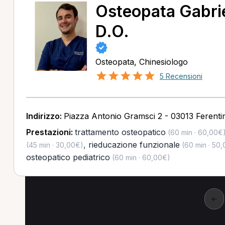
Osteopata Gabrie
D.O.
Osteopata, Chinesiologo
5 Recensioni
Indirizzo:
Piazza Antonio Gramsci 2 - 03013 Ferenti
Prestazioni:
trattamento osteopatico
(60 min · 60,00€
,
rieducazione funzionale
(45 min · 30,00€)
(60 min · 50
osteopatico pediatrico
(60 min · 60,00€)
←