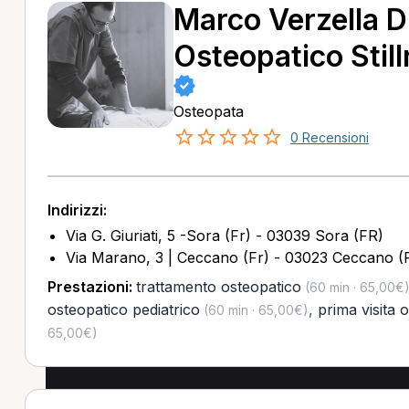
Marco Verzella D
Osteopatico Stil
Osteopata
0 Recensioni
Indirizzi:
Via G. Giuriati, 5 -Sora (Fr) - 03039 Sora (FR)
Via Marano, 3 | Ceccano (Fr) - 03023 Ceccano (
Prestazioni:
trattamento osteopatico
(60 min · 65,00€
osteopatico pediatrico
,
prima visita 
(60 min · 65,00€)
65,00€)