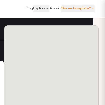
Blog
Esplora
Accedi
Sei un terapista?
ti?