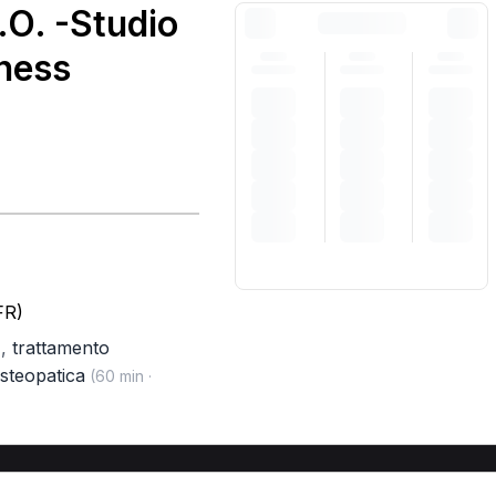
.O. -Studio
lness
FR)
,
trattamento
)
osteopatica
(60 min ·