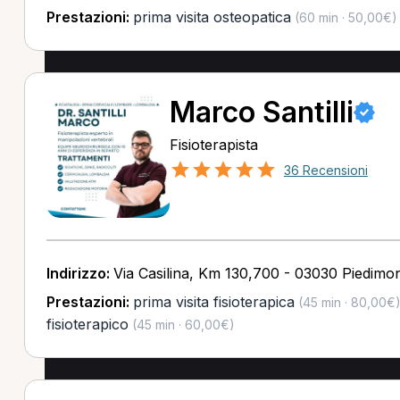
Prestazioni:
prima visita osteopatica
(60 min · 50,00€)
Marco Santilli
Fisioterapista
36 Recensioni
Indirizzo:
Via Casilina, Km 130,700 - 03030 Piedim
Prestazioni:
prima visita fisioterapica
(45 min · 80,00€
fisioterapico
(45 min · 60,00€)