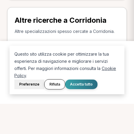
Altre ricerche a Corridonia
Altre specializzazioni spesso cercate a Corridonia.
Osteopata a Corridonia
Questo sito utilizza cookie per ottimizzare la tua
esperienza di navigazione e migliorare i servizi
offerti. Per maggiori informazioni consulta la
Cookie
Policy
.
Preferenze
Rifiuta
Accetta tutto
La piattaforma per trovare il terapista giusto, vicino a te.
PORTALE
SUPPORTO
Sei un paziente?
Contatti
Sei un terapista?
Guide