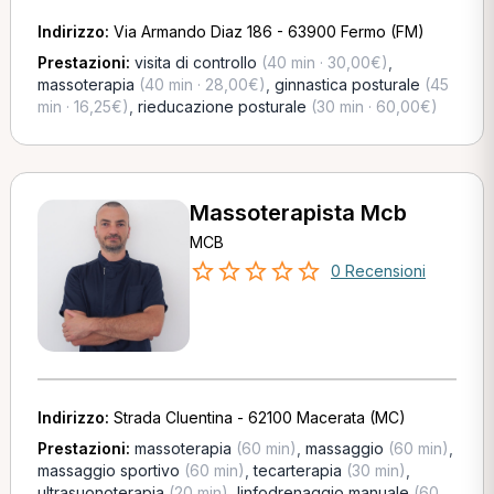
Indirizzo:
Via Armando Diaz 186 - 63900 Fermo (FM)
Prestazioni:
visita di controllo
(40 min · 30,00€)
,
massoterapia
(40 min · 28,00€)
,
ginnastica posturale
(45
min · 16,25€)
,
rieducazione posturale
(30 min · 60,00€)
Massoterapista Mcb
MCB
0 Recensioni
Indirizzo:
Strada Cluentina - 62100 Macerata (MC)
Prestazioni:
massoterapia
(60 min)
,
massaggio
(60 min)
,
massaggio sportivo
(60 min)
,
tecarterapia
(30 min)
,
ultrasuonoterapia
(20 min)
,
linfodrenaggio manuale
(60