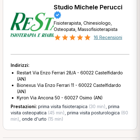
Studio Michele Perucci
Fisioterapista, Chinesiologo,
Osteopata, Massofisioterapista
16 Recensioni
Indirizzi:
Restart Via Enzo Ferrari 28/A - 60022 Castelfidardo
(AN)
Bionexus Via Enzo Ferrari 11 - 60022 Castelfidardo
(AN)
Kyron Via Ancona 50 - 60027 Osimo (AN)
Prestazioni:
prima visita fisioterapica
(30 min)
,
prima
visita osteopatica
(45 min)
,
prima visita posturologica
(60
min)
,
onde d'urto
(15 min)