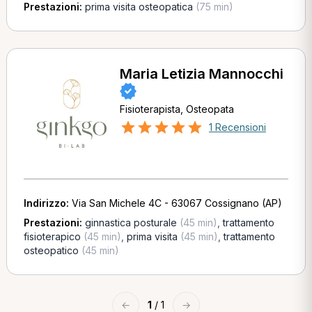
Prestazioni:
prima visita osteopatica
(75 min)
Maria Letizia Mannocchi
Fisioterapista, Osteopata
1 Recensioni
Indirizzo:
Via San Michele 4C - 63067 Cossignano (AP)
Prestazioni:
ginnastica posturale
(45 min)
,
trattamento
fisioterapico
(45 min)
,
prima visita
(45 min)
,
trattamento
osteopatico
(45 min)
←
1
/ 1
→