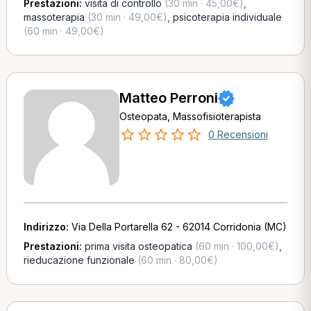
Prestazioni:
visita di controllo
(30 min · 45,00€)
,
massoterapia
(30 min · 49,00€)
,
psicoterapia individuale
(60 min · 49,00€)
Matteo Perroni
Osteopata, Massofisioterapista
0 Recensioni
Indirizzo:
Via Della Portarella 62 - 62014 Corridonia (MC)
Prestazioni:
prima visita osteopatica
(60 min · 100,00€)
,
rieducazione funzionale
(60 min · 80,00€)