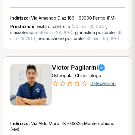
Indirizzo:
Via Armando Diaz 186 - 63900 Fermo (FM)
Prestazioni:
visita di controllo
(40 min · 30,00€)
,
massoterapia
(40 min · 28,00€)
,
ginnastica posturale
(45
min · 16,25€)
,
rieducazione posturale
(30 min · 60,00€)
Victor Pagliarini
Osteopata, Chinesiologo
0 Recensioni
Indirizzo:
Via Aldo Moro, 18 - 63825 Monterubbiano
(FM)