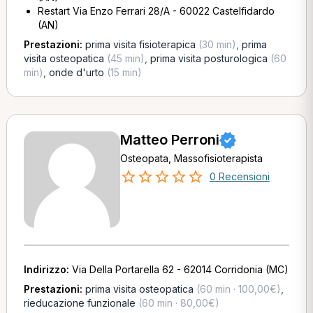
Restart Via Enzo Ferrari 28/A - 60022 Castelfidardo
(AN)
Prestazioni:
prima visita fisioterapica
(30 min)
,
prima
visita osteopatica
(45 min)
,
prima visita posturologica
(60
min)
,
onde d'urto
(15 min)
Matteo Perroni
Osteopata, Massofisioterapista
0 Recensioni
Indirizzo:
Via Della Portarella 62 - 62014 Corridonia (MC)
Prestazioni:
prima visita osteopatica
(60 min · 100,00€)
,
rieducazione funzionale
(60 min · 80,00€)