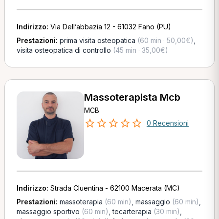
Indirizzo:
Via Dell’abbazia 12 - 61032 Fano (PU)
Prestazioni:
prima visita osteopatica
(60 min · 50,00€)
,
visita osteopatica di controllo
(45 min · 35,00€)
Massoterapista Mcb
MCB
0 Recensioni
Indirizzo:
Strada Cluentina - 62100 Macerata (MC)
Prestazioni:
massoterapia
(60 min)
,
massaggio
(60 min)
,
massaggio sportivo
(60 min)
,
tecarterapia
(30 min)
,