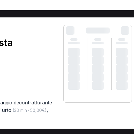
sta
aggio decontratturante
'urto
,
(30 min · 50,00€)