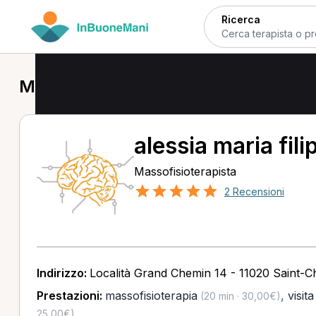
Ricerca
Massofisioterapista a Gressan
alessia maria fili
Massofisioterapista
2 Recensioni
Indirizzo:
Località Grand Chemin 14 - 11020 Saint-C
Prestazioni:
massofisioterapia
,
visit
(20 min · 30,00€)
25,00€)