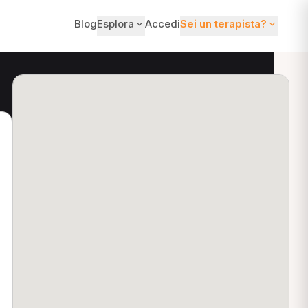
Blog
Esplora
Accedi
Sei un terapista?
ti?