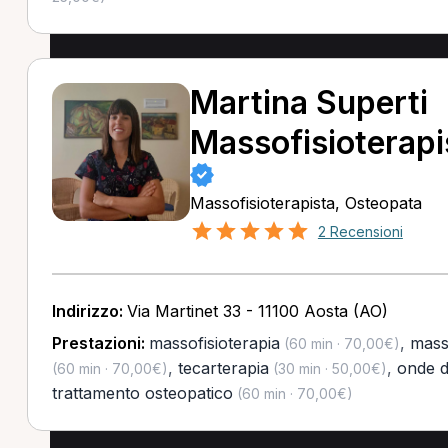
Martina Superti
Massofisioterapi
Massofisioterapista, Osteopata
2 Recensioni
Indirizzo:
Via Martinet 33 - 11100 Aosta (AO)
Prestazioni:
massofisioterapia
,
mass
(60 min · 70,00€)
,
tecarterapia
,
onde d
(60 min · 70,00€)
(30 min · 50,00€)
trattamento osteopatico
(60 min · 70,00€)