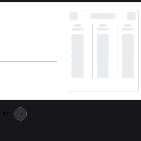
1
/ 1
→