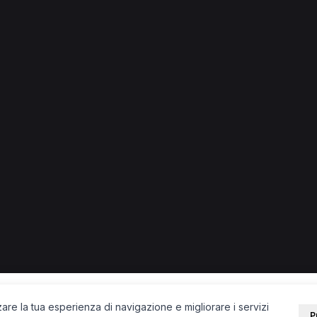
he in altre città
sta anche in città vicine.
Jean
Morgex
PORTALE
SUPPORT
Sei un paziente?
Contatti
Sei un terapista?
Guide
Blog
zare la tua esperienza di navigazione e migliorare i servizi
P