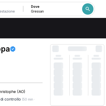
Dove
Come ordiniamo i risulta
ppa
hristophe (AO)
a di controllo
(50 min ·