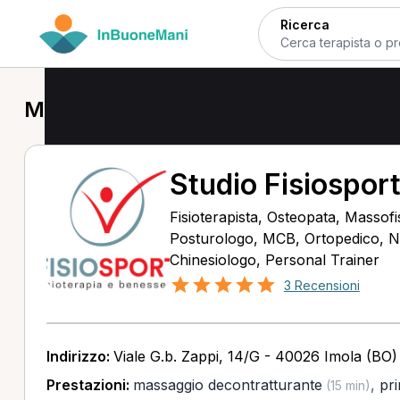
Ricerca
Massofisioterapista a Imola
Studio Fisiosport
Fisioterapista, Osteopata, Massofis
Posturologo, MCB, Ortopedico, Nu
Chinesiologo, Personal Trainer
3 Recensioni
Indirizzo:
Viale G.b. Zappi, 14/G - 40026 Imola (BO)
Prestazioni:
massaggio decontratturante
,
pri
(15 min)