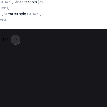
,
kinesiterapia
30 min)
(20
,
 min)
,
tecarterapia
,
n)
(30 min)
min)
1
/ 1
→
ola
rapista a Imola.
a Imola
Trattamento osteopatico per Massofisioterapista a Imola
Ultrasuonoterapia per Massofisioterapista a Imola
Test psicologic