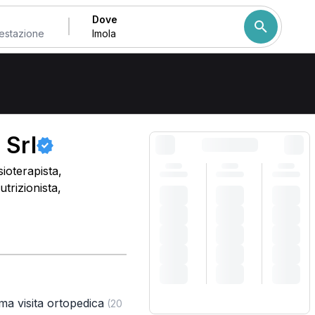
Dove
Come ordiniamo i risulta
 Srl
ioterapista,
trizionista,
ma visita ortopedica
(20