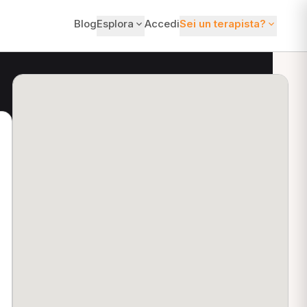
Blog
Esplora
Accedi
Sei un terapista?
ti?