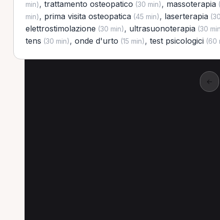
,
trattamento osteopatico
,
massoterapia
min)
(30 min)
(
,
prima visita osteopatica
,
laserterapia
min)
(45 min)
(30
elettrostimolazione
,
ultrasuonoterapia
(30 min)
(30 mi
tens
,
onde d'urto
,
test psicologici
(30 min)
(15 min)
(60 
←
Altre prestazioni a Im
Altre prestazioni disponibili per Massofisiote
Prima visita osteopatica per Massofisioterapista 
Tecarterapia per Massofisioterapista a Imola