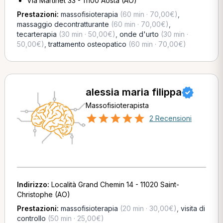
Via Martinet 33 - 11100 Aosta (AO)
Prestazioni:
massofisioterapia
(60 min · 70,00€)
,
massaggio decontratturante
(60 min · 70,00€)
,
tecarterapia
(30 min · 50,00€)
,
onde d'urto
(30 min ·
50,00€)
,
trattamento osteopatico
(60 min · 70,00€)
alessia maria filippa
Massofisioterapista
2 Recensioni
Indirizzo:
Località Grand Chemin 14 - 11020 Saint-
Christophe (AO)
Prestazioni:
massofisioterapia
(20 min · 30,00€)
,
visita di
controllo
(50 min · 25,00€)