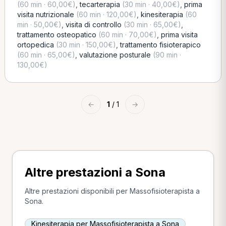
(60 min · 60,00€)
,
tecarterapia
(30 min · 40,00€)
,
prima
visita nutrizionale
(60 min · 120,00€)
,
kinesiterapia
(60
min · 50,00€)
,
visita di controllo
(30 min · 65,00€)
,
trattamento osteopatico
(60 min · 70,00€)
,
prima visita
ortopedica
(30 min · 150,00€)
,
trattamento fisioterapico
(60 min · 65,00€)
,
valutazione posturale
(90 min ·
130,00€)
←
1
/ 1
→
Altre prestazioni a Sona
Altre prestazioni disponibili per Massofisioterapista a
Sona.
Kinesiterapia per Massofisioterapista a Sona