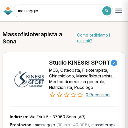
massaggio
Massofisioterapista a
Come ordiniamo i
Sona
risultati?
Studio KINESIS SPORT
MCB, Osteopata, Fisioterapista,
Chinesiologo, Massofisioterapista,
Medico di medicina generale,
Nutrizionista, Psicologo
0 Recensioni
Indirizzo:
Via Friuli 5 - 37060 Sona (VR)
Prestazioni:
massaggio
(30 min · 40,00€)
,
massoterapia