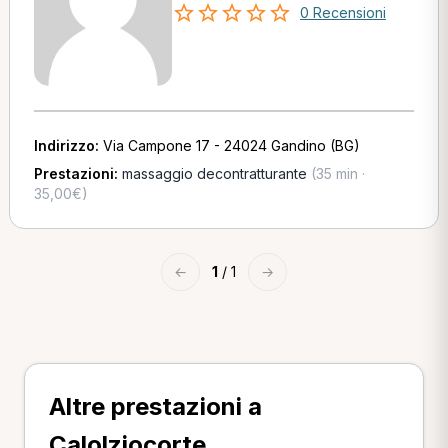
0 Recensioni
Indirizzo:
Via Campone 17 - 24024 Gandino (BG)
Prestazioni:
massaggio decontratturante
(35 min ·
35,00€)
←
1
/ 1
→
Altre prestazioni a
Calolziocorte