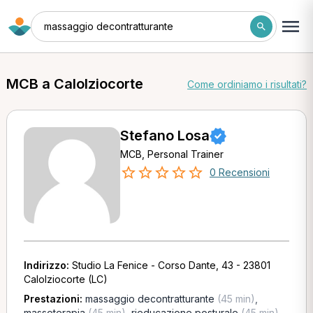
massaggio decontratturante
MCB a Calolziocorte
Come ordiniamo i risultati?
Stefano Losa
MCB, Personal Trainer
0 Recensioni
Indirizzo:
Studio La Fenice - Corso Dante, 43 - 23801
Calolziocorte (LC)
Prestazioni:
massaggio decontratturante
(45 min)
,
massoterapia
(45 min)
,
rieducazione posturale
(45 min)
,