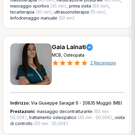
massaggio sportivo
(45 min)
,
prima visita
(60 min)
,
tecarterapia
(30 min)
,
ultrasuonoterapia
(15 min)
,
linfodrenaggio manuale
(50 min)
Gaia Lainati
MCB, Osteopata
2 Recensioni
Indirizzo:
Via Giuseppe Saragat 6 - 20835 Muggiò (MB)
Prestazioni:
massaggio decontratturante
(60 min ·
50,00€)
,
trattamento osteopatico
(45 min · 60,00€)
,
visita
di controllo
(30 min · 30,00€)