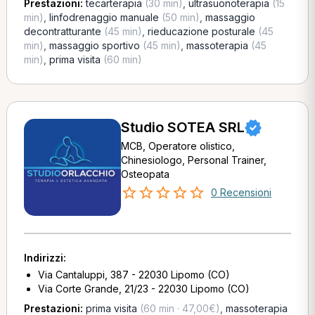
Prestazioni:
tecarterapia
(30 min)
,
ultrasuonoterapia
(15
min)
,
linfodrenaggio manuale
(50 min)
,
massaggio
decontratturante
(45 min)
,
rieducazione posturale
(45
min)
,
massaggio sportivo
(45 min)
,
massoterapia
(45
min)
,
prima visita
(60 min)
Studio SOTEA SRL
MCB, Operatore olistico,
Chinesiologo, Personal Trainer,
Osteopata
0 Recensioni
Indirizzi:
Via Cantaluppi, 387 - 22030 Lipomo (CO)
Via Corte Grande, 21/23 - 22030 Lipomo (CO)
Prestazioni:
prima visita
(60 min · 47,00€)
,
massoterapia