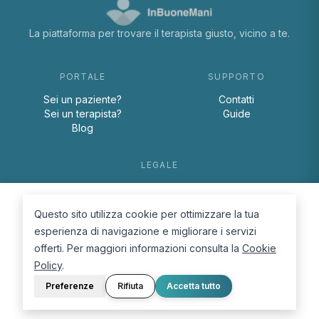
La piattaforma per trovare il terapista giusto, vicino a te.
PORTALE
SUPPORTO
Sei un paziente?
Contatti
Sei un terapista?
Guide
Blog
LEGALE
Termini e condizioni
Privacy Policy
Questo sito utilizza cookie per ottimizzare la tua
Cookie Policy
esperienza di navigazione e migliorare i servizi
offerti. Per maggiori informazioni consulta la
Cookie
Policy
.
Preferenze
Rifiuta
Accetta tutto
© 2026 D.Lab S.r.l. — InBuoneMani