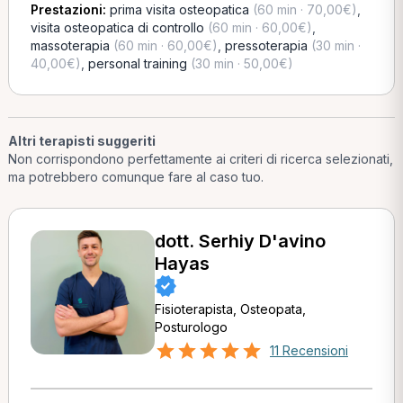
Prestazioni:
prima visita osteopatica
(60 min · 70,00€)
,
visita osteopatica di controllo
(60 min · 60,00€)
,
massoterapia
(60 min · 60,00€)
,
pressoterapia
(30 min ·
40,00€)
,
personal training
(30 min · 50,00€)
Altri terapisti suggeriti
Non corrispondono perfettamente ai criteri di ricerca selezionati,
ma potrebbero comunque fare al caso tuo.
dott. Serhiy D'avino
Hayas
Fisioterapista, Osteopata,
Posturologo
11 Recensioni