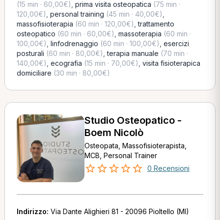
(15 min · 60,00€)
,
prima visita osteopatica
(75 min ·
120,00€)
,
personal training
(45 min · 40,00€)
,
massofisioterapia
(60 min · 120,00€)
,
trattamento
osteopatico
(60 min · 60,00€)
,
massoterapia
(60 min ·
100,00€)
,
linfodrenaggio
(60 min · 100,00€)
,
esercizi
posturali
(60 min · 80,00€)
,
terapia manuale
(70 min ·
140,00€)
,
ecografia
(15 min · 70,00€)
,
visita fisioterapica
domiciliare
(30 min · 80,00€)
Studio Osteopatico -
Boem Nicolò
Osteopata, Massofisioterapista,
MCB, Personal Trainer
0 Recensioni
Indirizzo:
Via Dante Alighieri 81 - 20096 Pioltello (MI)