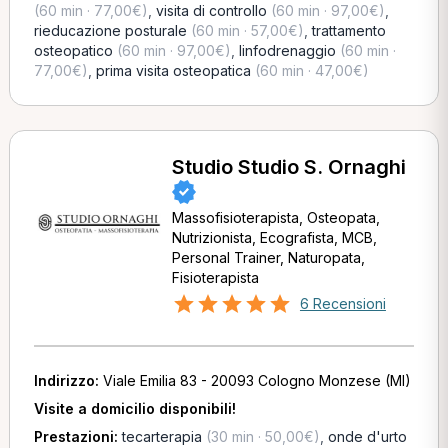
(60 min · 77,00€)
,
visita di controllo
(60 min · 97,00€)
,
rieducazione posturale
(60 min · 57,00€)
,
trattamento
osteopatico
(60 min · 97,00€)
,
linfodrenaggio
(60 min ·
77,00€)
,
prima visita osteopatica
(60 min · 47,00€)
Studio Studio S. Ornaghi
Massofisioterapista, Osteopata,
Nutrizionista, Ecografista, MCB,
Personal Trainer, Naturopata,
Fisioterapista
6 Recensioni
Indirizzo:
Viale Emilia 83 - 20093 Cologno Monzese (MI)
Visite a domicilio disponibili!
Prestazioni:
tecarterapia
(30 min · 50,00€)
,
onde d'urto