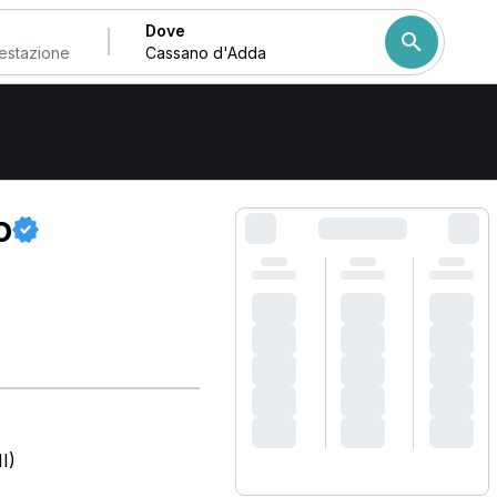
Dove
Come ordiniamo i risulta
o
I)