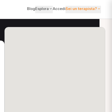
Blog
Esplora
Accedi
Sei un terapista?
ti?