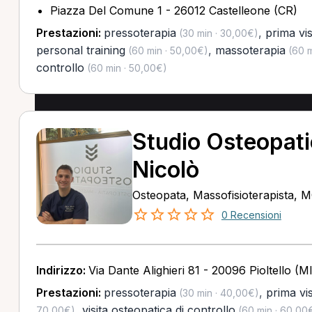
Piazza Del Comune 1 - 26012 Castelleone (CR)
Prestazioni:
pressoterapia
,
prima vis
(30 min · 30,00€)
personal training
,
massoterapia
(60 min · 50,00€)
(60 m
controllo
(60 min · 50,00€)
Studio Osteopat
Nicolò
Osteopata, Massofisioterapista, 
0 Recensioni
Indirizzo:
Via Dante Alighieri 81 - 20096 Pioltello (MI
Prestazioni:
pressoterapia
,
prima vi
(30 min · 40,00€)
,
visita osteopatica di controllo
70,00€)
(60 min · 60,00