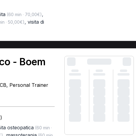
ita
,
(60 min · 70,00€)
,
visita di
in · 50,00€)
ico - Boem
MCB, Personal Trainer
)
sita osteopatica
(60 min ·
,
massoterapia
€)
(60 min