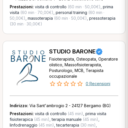
Prestazioni:
visita di controllo
(60 min · 50,00€)
,
prima
visita
(60 min · 70,00€)
,
personal training
(60 min ·
50,00€)
,
massoterapia
(60 min · 50,00€)
,
pressoterapia
(30 min · 30,00€)
STUDIO BARONE
Fisioterapista, Osteopata, Operatore
olistico, Massofisioterapista,
Posturologo, MCB, Terapista
occupazionale
0 Recensioni
Indirizzo:
Via Sant'ambrogio 2 - 24127 Bergamo (BG)
Prestazioni:
visita di controllo
(45 min)
,
prima visita
fisioterapica
(45 min)
,
terapia manuale
(45 min)
,
linfodrenaggio
(45 min)
,
tecarterapia
(30 min)
,