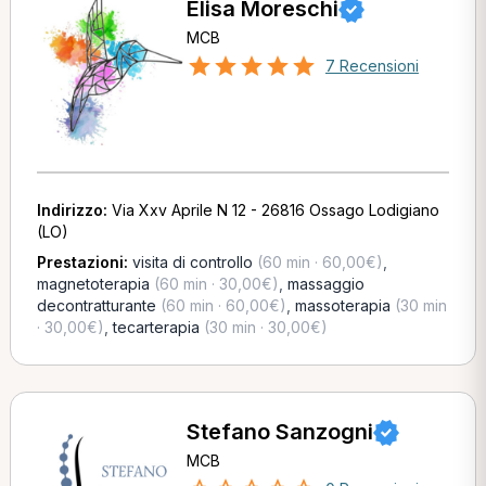
Elisa Moreschi
MCB
7 Recensioni
Indirizzo:
Via Xxv Aprile N 12 - 26816 Ossago Lodigiano
(LO)
Prestazioni:
visita di controllo
(60 min · 60,00€)
,
magnetoterapia
(60 min · 30,00€)
,
massaggio
decontratturante
(60 min · 60,00€)
,
massoterapia
(30 min
· 30,00€)
,
tecarterapia
(30 min · 30,00€)
Stefano Sanzogni
MCB