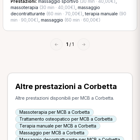
Prestazioni:
massaggio sportivo
(30 min · 40,00€)
,
massoterapia
(30 min · 40,00€)
,
massaggio
decontratturante
(60 min · 70,00€)
,
terapia manuale
(90
min · 90,00€)
,
massaggio
(60 min · 60,00€)
←
1
/ 1
→
Altre prestazioni a Corbetta
Altre prestazioni disponibili per MCB a Corbetta.
Massoterapia per MCB a Corbetta
Trattamento osteopatico per MCB a Corbetta
Terapia manuale per MCB a Corbetta
Massaggio per MCB a Corbetta
Massaggio decontratturante per MCB a Corbetta