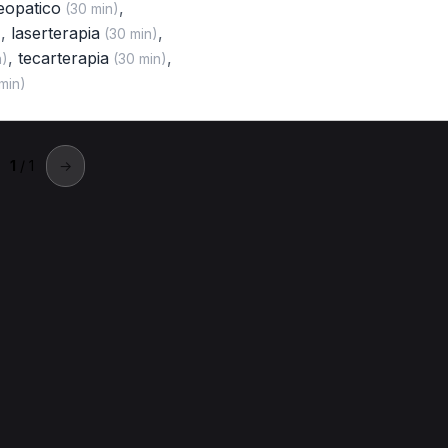
eopatico
,
(30 min)
,
laserterapia
,
)
(30 min)
,
tecarterapia
,
n)
(30 min)
min)
1
/ 1
→
ola
.
a Imola
Test psicologici per MCB a Imola
Massaggio decontrat
tamento osteopatico per MCB a Imola
Elettrostimolazione per MC