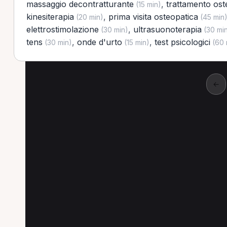
massaggio decontratturante
,
trattamento ost
(15 min)
kinesiterapia
,
prima visita osteopatica
(20 min)
(45 min
elettrostimolazione
,
ultrasuonoterapia
(30 min)
(30 mi
tens
,
onde d'urto
,
test psicologici
(30 min)
(15 min)
(60 
←
Altre prestazioni a Im
Altre prestazioni disponibili per MCB a Imola
Tens per MCB a Imola
Laserterapia per MCB 
Prima visita ortopedica per MCB a Imola
Trat