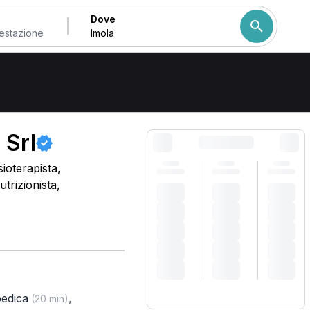
Dove
Come ordiniamo i risulta
 Srl
ioterapista,
trizionista,
pedica
,
(20 min)