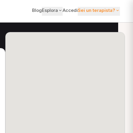
Blog
Esplora
Accedi
Sei un terapista?
ti?