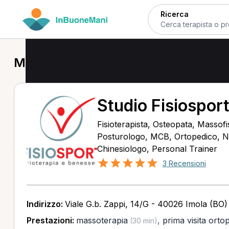
Ricerca
MCB a Imola
Studio Fisiosport
Fisioterapista, Osteopata, Massofis
Posturologo, MCB, Ortopedico, Nu
Chinesiologo, Personal Trainer
3 Recensioni
Indirizzo:
Viale G.b. Zappi, 14/G - 40026 Imola (BO)
Prestazioni:
massoterapia
,
prima visita orto
(30 min)