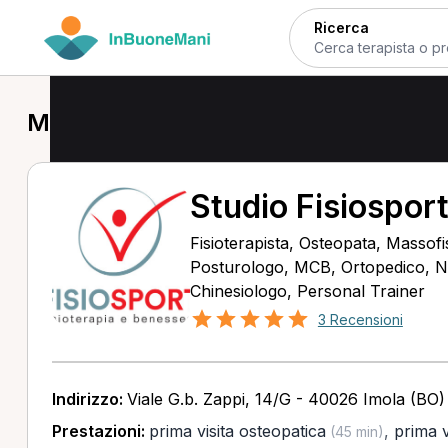
Ricerca
MCB a Imola
Studio Fisiosport
Fisioterapista, Osteopata, Massofis
Posturologo, MCB, Ortopedico, Nu
Chinesiologo, Personal Trainer
3 Recensioni
Indirizzo:
Viale G.b. Zappi, 14/G - 40026 Imola (BO)
Prestazioni:
prima visita osteopatica
,
prima v
(45 min)