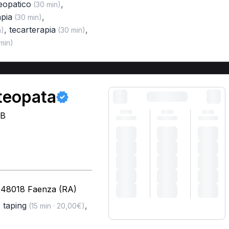
eopatico
,
(30 min)
apia
,
(30 min)
,
tecarterapia
,
n)
(30 min)
min)
teopata
CB
 - 48018 Faenza (RA)
,
taping
,
(15 min · 20,00€)