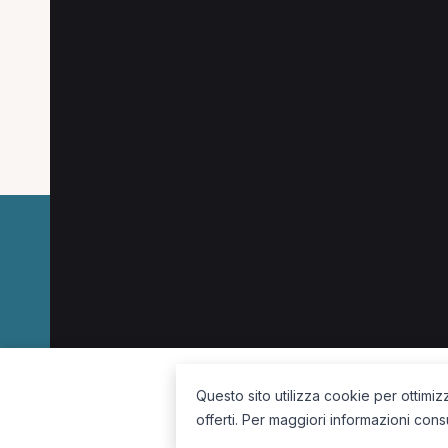
Altre specializzazioni spesso cercate a Imol
Posturologo a Imola
Massofisioterapista a Imo
Personal Trainer a Imola
Fisioterapista a Imola
La piattaforma per trovare il terapista giusto, vicino a te.
Questo sito utilizza cookie per ottimiz
offerti. Per maggiori informazioni cons
Seguici