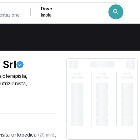
Dove
Come ordiniamo i risulta
 Srl
ioterapista,
trizionista,
isita ortopedica
,
(20 min)