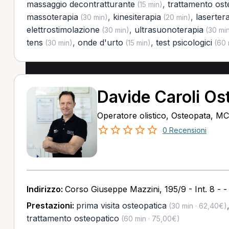
massaggio decontratturante
,
trattamento ost
(15 min)
massoterapia
,
kinesiterapia
,
laserter
(30 min)
(20 min)
elettrostimolazione
,
ultrasuonoterapia
(30 min)
(30 mi
tens
,
onde d'urto
,
test psicologici
(30 min)
(15 min)
(60 
Davide Caroli Os
Operatore olistico, Osteopata, M
0 Recensioni
Indirizzo:
Corso Giuseppe Mazzini, 195/9 - Int. 8 -
Prestazioni:
prima visita osteopatica
(30 min · 62,40€)
trattamento osteopatico
(60 min · 75,00€)