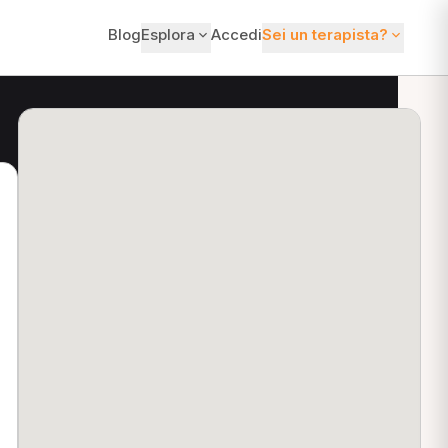
Blog
Esplora
Accedi
Sei un terapista?
ti?