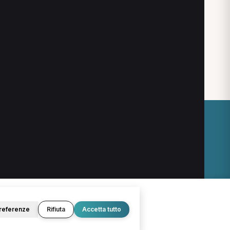
Imola
Ortopedico a Imola
O
LEGALE
Termini e condizioni
Privacy Policy
Cookie Policy
referenze
Rifiuta
Accetta tutto
© 2026 D.Lab S.r.l. — InBuoneMani