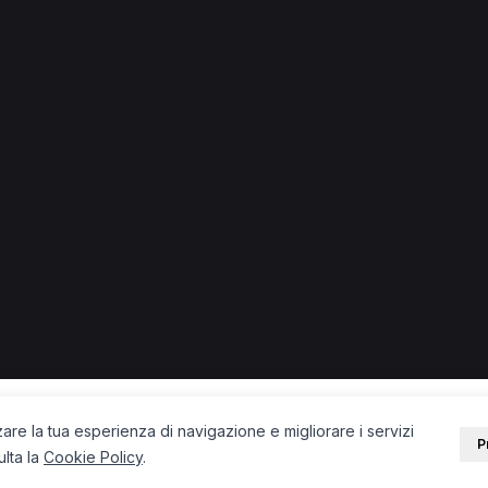
a.
la
Chinesiologo a Imola
Osteopata a Imola
Nutrizionista a 
PORTALE
SUPPORT
Sei un paziente?
Contatti
Sei un terapista?
Guide
Blog
zare la tua esperienza di navigazione e migliorare i servizi
P
ulta la
Cookie Policy
.