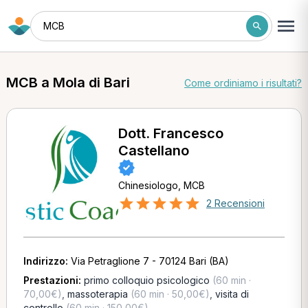
MCB
MCB a Mola di Bari
Come ordiniamo i risultati?
Dott. Francesco
Castellano
Chinesiologo, MCB
2 Recensioni
Indirizzo:
Via Petraglione 7 - 70124 Bari (BA)
Prestazioni:
primo colloquio psicologico
(60 min ·
70,00€)
,
massoterapia
(60 min · 50,00€)
,
visita di
controllo
(60 min · 150,00€)