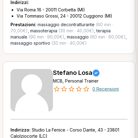
Indirizzi:
Via Roma 16 - 20011 Corbetta (MI)
Via Tommaso Grossi, 24 - 20012 Cuggiono (MI)
Prestazioni:
massaggio decontratturante
(60 min ·
70,00€)
,
massoterapia
(30 min · 40,00€)
,
terapia
manuale
(90 min · 90,00€)
,
massaggio
(60 min · 60,00€)
,
massaggio sportivo
(30 min · 40,00€)
Stefano Losa
MCB, Personal Trainer
0 Recensioni
Indirizzo:
Studio La Fenice - Corso Dante, 43 - 23801
Calolziocorte (LC)