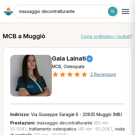
massaggio decontratturante
MCB a Muggiò
Come ordiniamo i risultati?
Gaia Lainati
MCB, Osteopata
2 Recensioni
Indirizzo:
Via Giuseppe Saragat 6 - 20835 Muggiò (MB)
Prestazioni:
massaggio decontratturante
(60 min ·
50,00€)
,
trattamento osteopatico
(45 min · 60,00€)
,
visita
di controllo
(30 min · 30,00€)