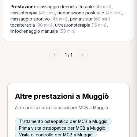
Prestazioni:
massaggio decontratturante
(45 min)
,
massoterapia
(45 min)
,
rieducazione posturale
(45 min)
,
massaggio sportivo
(45 min)
,
prima visita
(60 min)
,
tecarterapia
(30 min)
,
ultrasuonoterapia
(15 min)
,
linfodrenaggio manuale
(50 min)
←
1
/ 1
→
Altre prestazioni a Muggiò
Altre prestazioni disponibili per MCB a Muggiò.
Trattamento osteopatico per MCB a Muggiò
Prima visita osteopatica per MCB a Muggiò
Visita di controllo per MCB a Muggiò