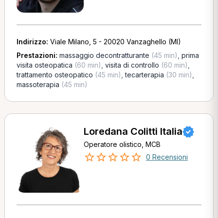
Indirizzo:
Viale Milano, 5 - 20020 Vanzaghello (MI)
Prestazioni:
massaggio decontratturante
(45 min)
,
prima
visita osteopatica
(60 min)
,
visita di controllo
(60 min)
,
trattamento osteopatico
(45 min)
,
tecarterapia
(30 min)
,
massoterapia
(45 min)
Loredana Colitti Italia
Operatore olistico, MCB
0 Recensioni