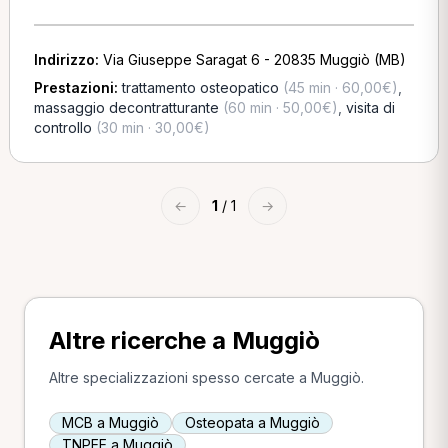
Indirizzo:
Via Giuseppe Saragat 6 - 20835 Muggiò (MB)
Prestazioni:
trattamento osteopatico
(45 min · 60,00€)
,
massaggio decontratturante
(60 min · 50,00€)
,
visita di
controllo
(30 min · 30,00€)
←
1
/ 1
→
Altre ricerche a Muggiò
Altre specializzazioni spesso cercate a Muggiò.
MCB a Muggiò
Osteopata a Muggiò
TNPEE a Muggiò