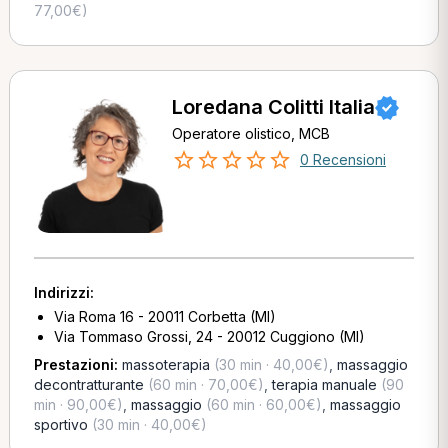
77,00€)
Loredana Colitti Italia
Operatore olistico, MCB
0 Recensioni
Indirizzi:
Via Roma 16 - 20011 Corbetta (MI)
Via Tommaso Grossi, 24 - 20012 Cuggiono (MI)
Prestazioni:
massoterapia
(30 min · 40,00€)
,
massaggio
decontratturante
(60 min · 70,00€)
,
terapia manuale
(90
min · 90,00€)
,
massaggio
(60 min · 60,00€)
,
massaggio
sportivo
(30 min · 40,00€)