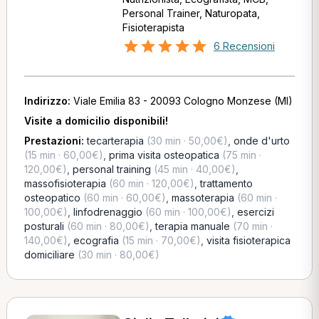
Personal Trainer, Naturopata,
Fisioterapista
6 Recensioni
Indirizzo:
Viale Emilia 83 - 20093 Cologno Monzese (MI)
Visite a domicilio disponibili!
Prestazioni:
tecarterapia
(30 min · 50,00€)
,
onde d'urto
(15 min · 60,00€)
,
prima visita osteopatica
(75 min ·
120,00€)
,
personal training
(45 min · 40,00€)
,
massofisioterapia
(60 min · 120,00€)
,
trattamento
osteopatico
(60 min · 60,00€)
,
massoterapia
(60 min ·
100,00€)
,
linfodrenaggio
(60 min · 100,00€)
,
esercizi
posturali
(60 min · 80,00€)
,
terapia manuale
(70 min ·
140,00€)
,
ecografia
(15 min · 70,00€)
,
visita fisioterapica
domiciliare
(30 min · 80,00€)