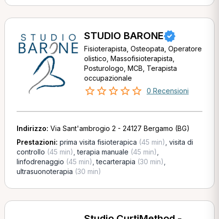
STUDIO BARONE
Fisioterapista, Osteopata, Operatore
olistico, Massofisioterapista,
Posturologo, MCB, Terapista
occupazionale
0 Recensioni
Indirizzo:
Via Sant'ambrogio 2 - 24127 Bergamo (BG)
Prestazioni:
prima visita fisioterapica
(45 min)
,
visita di
controllo
(45 min)
,
terapia manuale
(45 min)
,
linfodrenaggio
(45 min)
,
tecarterapia
(30 min)
,
ultrasuonoterapia
(30 min)
Studio CurtiMethod -