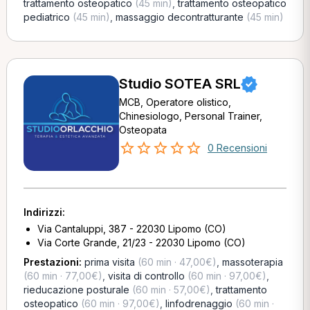
trattamento osteopatico
(45 min)
,
trattamento osteopatico
pediatrico
(45 min)
,
massaggio decontratturante
(45 min)
Studio SOTEA SRL
MCB, Operatore olistico,
Chinesiologo, Personal Trainer,
Osteopata
0 Recensioni
Indirizzi:
Via Cantaluppi, 387 - 22030 Lipomo (CO)
Via Corte Grande, 21/23 - 22030 Lipomo (CO)
Prestazioni:
prima visita
(60 min · 47,00€)
,
massoterapia
(60 min · 77,00€)
,
visita di controllo
(60 min · 97,00€)
,
rieducazione posturale
(60 min · 57,00€)
,
trattamento
osteopatico
(60 min · 97,00€)
,
linfodrenaggio
(60 min ·