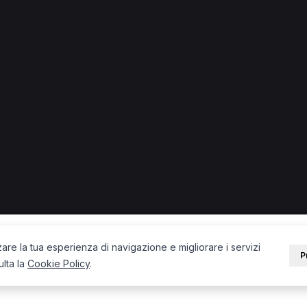
no.
Fisioterapista a Torino
Nutrizionista a Torino
PORTALE
SUPPORT
Sei un paziente?
Contatti
Sei un terapista?
Guide
Blog
zare la tua esperienza di navigazione e migliorare i servizi
P
ulta la
Cookie Policy
.