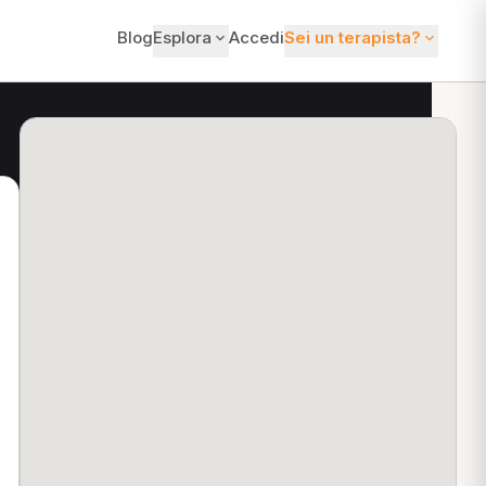
Blog
Esplora
Accedi
Sei un terapista?
ti?