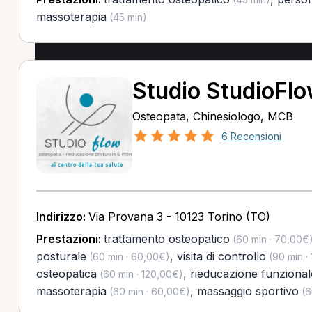
massoterapia
(45 min)
Studio StudioFl
Osteopata, Chinesiologo, MCB
6 Recensioni
Indirizzo:
Via Provana 3 - 10123 Torino (TO)
Prestazioni:
trattamento osteopatico
(60 min · 70,00€
posturale
,
visita di controllo
(60 min · 60,00€)
(90 min ·
osteopatica
,
rieducazione funzional
(60 min · 120,00€)
massoterapia
,
massaggio sportivo
(60 min · 60,00€)
(6