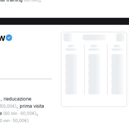
ow
,
rieducazione
)
,
prima visita
 150,00€)
e
,
(60 min · 60,00€)
0 min · 50,00€)