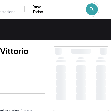
Dove
Come ordiniamo i risulta
Vittorio
al training
,
(60 min)