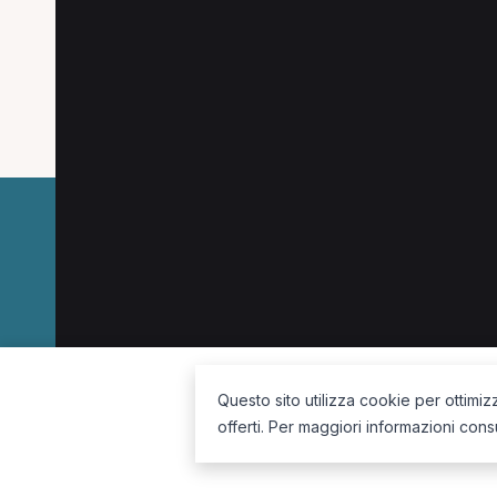
Altre specializzazioni spesso cercate a Tori
Osteopata a Torino
Chinesiologo a Torino
La piattaforma per trovare il terapista giusto, vicino a te.
Questo sito utilizza cookie per ottimiz
offerti. Per maggiori informazioni cons
Seguici