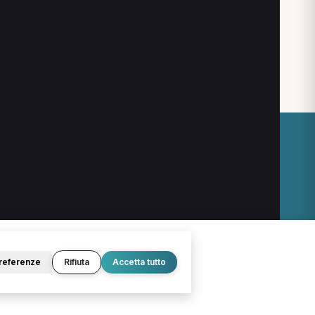
O
LEGALE
Termini e condizioni
Privacy Policy
Cookie Policy
referenze
Rifiuta
Accetta tutto
© 2026 D.Lab S.r.l. — InBuoneMani