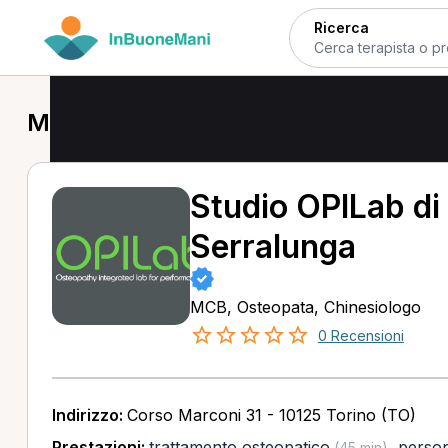
Ricerca
MCB a Torino
Studio OPILab di 
Serralunga
MCB, Osteopata, Chinesiologo
0 Recensioni
Indirizzo:
Corso Marconi 31 - 10125 Torino (TO)
Prestazioni:
trattamento osteopatico
,
person
(45 min)