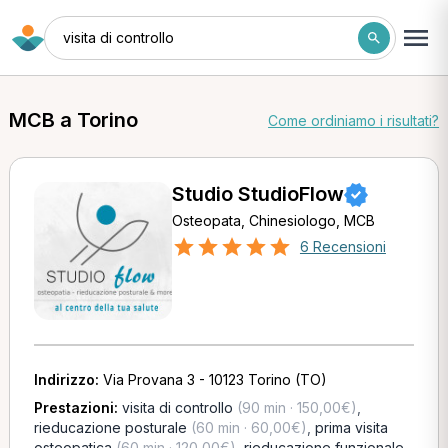
visita di controllo
MCB a Torino
Come ordiniamo i risultati?
Studio StudioFlow
Osteopata, Chinesiologo, MCB
6 Recensioni
Indirizzo:
Via Provana 3 - 10123 Torino (TO)
Prestazioni:
visita di controllo
(90 min · 150,00€)
,
rieducazione posturale
(60 min · 60,00€)
,
prima visita
osteopatica
(60 min · 120,00€)
,
rieducazione funzionale