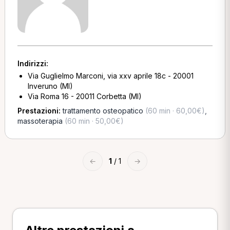
Indirizzi:
Via Guglielmo Marconi, via xxv aprile 18c - 20001
Inveruno (MI)
Via Roma 16 - 20011 Corbetta (MI)
Prestazioni:
trattamento osteopatico
(60 min · 60,00€)
,
massoterapia
(60 min · 50,00€)
←
1
/ 1
→