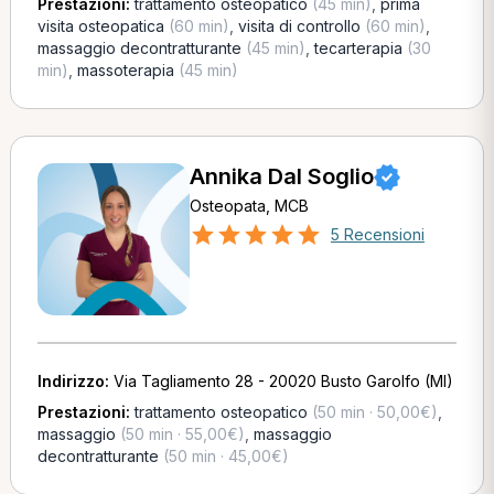
Prestazioni:
trattamento osteopatico
(45 min)
,
prima
visita osteopatica
(60 min)
,
visita di controllo
(60 min)
,
massaggio decontratturante
(45 min)
,
tecarterapia
(30
min)
,
massoterapia
(45 min)
Annika Dal Soglio
Osteopata, MCB
5 Recensioni
Indirizzo:
Via Tagliamento 28 - 20020 Busto Garolfo (MI)
Prestazioni:
trattamento osteopatico
(50 min · 50,00€)
,
massaggio
(50 min · 55,00€)
,
massaggio
decontratturante
(50 min · 45,00€)