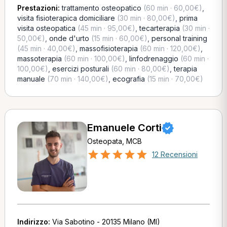
Prestazioni:
trattamento osteopatico
(60 min · 60,00€)
,
visita fisioterapica domiciliare
(30 min · 80,00€)
,
prima
visita osteopatica
(45 min · 95,00€)
,
tecarterapia
(30 min ·
50,00€)
,
onde d'urto
(15 min · 60,00€)
,
personal training
(45 min · 40,00€)
,
massofisioterapia
(60 min · 120,00€)
,
massoterapia
(60 min · 100,00€)
,
linfodrenaggio
(60 min ·
100,00€)
,
esercizi posturali
(60 min · 80,00€)
,
terapia
manuale
(70 min · 140,00€)
,
ecografia
(15 min · 70,00€)
Emanuele Corti
Osteopata, MCB
12 Recensioni
Indirizzo:
Via Sabotino - 20135 Milano (MI)