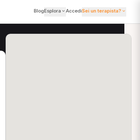
Blog
Esplora
Accedi
Sei un terapista?
ti?