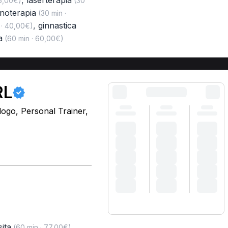
,
laserterapia
35,00€)
(30
noterapia
(30 min ·
,
ginnastica
 · 40,00€)
a
(60 min · 60,00€)
RL
logo, Personal Trainer,
sita
,
(60 min · 77,00€)