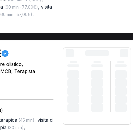
ia
,
visita
(60 min · 77,00€)
,
60 min · 57,00€)
E
e olistico,
, MCB, Terapista
G)
oterapica
,
visita di
(45 min)
pia
,
(30 min)