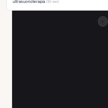
ultrasuonoterapia
(30 min)
←
Altre prestazioni a 
Altre prestazioni disponibili per MCB a Co
Massofisioterapia per MCB a Cologno Monzese
Trattamento osteopatico per MCB a Cologno M
Massoterapia per MCB a Cologno Monzese