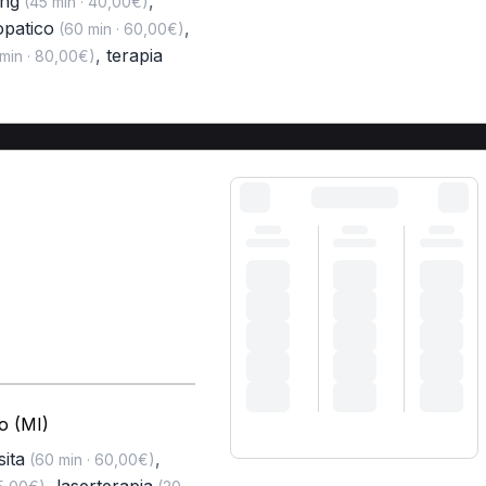
ing
,
(45 min · 40,00€)
opatico
,
(60 min · 60,00€)
,
terapia
min · 80,00€)
o (MI)
sita
,
(60 min · 60,00€)