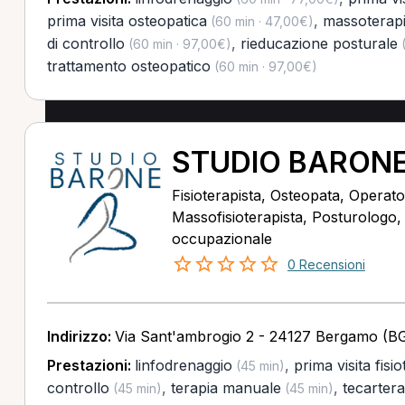
prima visita osteopatica
,
massoterap
(60 min · 47,00€)
di controllo
,
rieducazione posturale
(60 min · 97,00€)
(
trattamento osteopatico
(60 min · 97,00€)
STUDIO BARON
Fisioterapista, Osteopata, Operator
Massofisioterapista, Posturologo
occupazionale
0 Recensioni
Indirizzo:
Via Sant'ambrogio 2 - 24127 Bergamo (B
Prestazioni:
linfodrenaggio
,
prima visita fisi
(45 min)
controllo
,
terapia manuale
,
tecartera
(45 min)
(45 min)