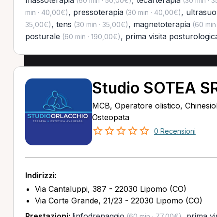
massoterapia
,
tecarterapia
(60 min · 50,00€)
(30 min · 
,
pressoterapia
,
ultrasuo
min · 40,00€)
(30 min · 40,00€)
,
tens
,
magnetoterapia
35,00€)
(30 min · 35,00€)
(60 min
posturale
,
prima visita posturologic
(60 min · 190,00€)
Studio SOTEA S
MCB, Operatore olistico, Chinesio
Osteopata
0 Recensioni
Indirizzi:
Via Cantaluppi, 387 - 22030 Lipomo (CO)
Via Corte Grande, 21/23 - 22030 Lipomo (CO)
Prestazioni:
linfodrenaggio
,
prima vi
(60 min · 77,00€)