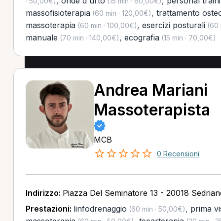
,
onde d'urto
,
personal train
· 50,00€)
(15 min · 60,00€)
massofisioterapia
,
trattamento oste
(60 min · 120,00€)
massoterapia
,
esercizi posturali
(60 min · 100,00€)
(60 
manuale
,
ecografia
(70 min · 140,00€)
(15 min · 70,00€)
Andrea Mariani
Massoterapista
MCB
0 Recensioni
Indirizzo:
Piazza Del Seminatore 13 - 20018 Sedrian
Prestazioni:
linfodrenaggio
,
prima vi
(60 min · 50,00€)