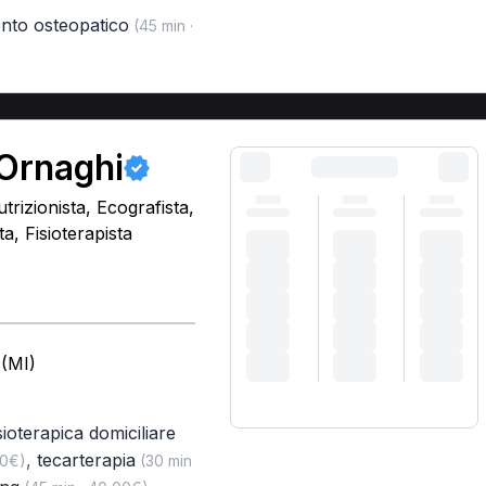
ento osteopatico
(45 min ·
 Ornaghi
trizionista, Ecografista,
, Fisioterapista
 (MI)
isioterapica domiciliare
,
tecarterapia
00€)
(30 min