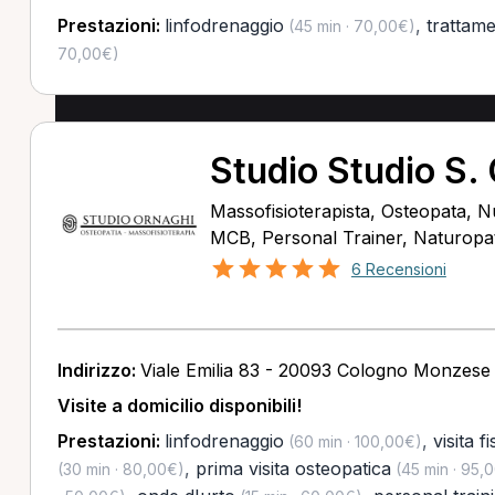
Prestazioni:
linfodrenaggio
,
trattam
(45 min · 70,00€)
70,00€)
Studio Studio S.
Massofisioterapista, Osteopata, Nu
MCB, Personal Trainer, Naturopata
6 Recensioni
Indirizzo:
Viale Emilia 83 - 20093 Cologno Monzese
Visite a domicilio disponibili!
Prestazioni:
linfodrenaggio
,
visita f
(60 min · 100,00€)
,
prima visita osteopatica
(30 min · 80,00€)
(45 min · 95,