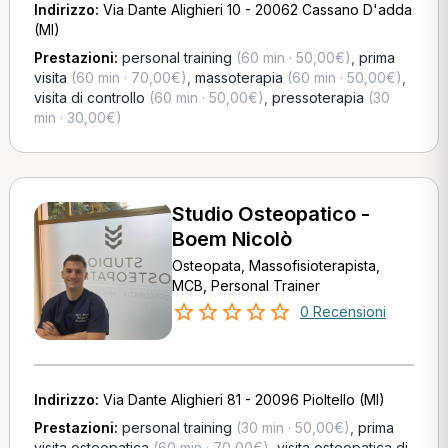
Indirizzo:
Via Dante Alighieri 10 - 20062 Cassano D'adda
(MI)
Prestazioni:
personal training
(60 min · 50,00€)
,
prima
visita
(60 min · 70,00€)
,
massoterapia
(60 min · 50,00€)
,
visita di controllo
(60 min · 50,00€)
,
pressoterapia
(30
min · 30,00€)
Studio Osteopatico -
Boem Nicolò
Osteopata, Massofisioterapista,
MCB, Personal Trainer
0 Recensioni
Indirizzo:
Via Dante Alighieri 81 - 20096 Pioltello (MI)
Prestazioni:
personal training
(30 min · 50,00€)
,
prima
visita osteopatica
(60 min · 70,00€)
,
visita osteopatica di