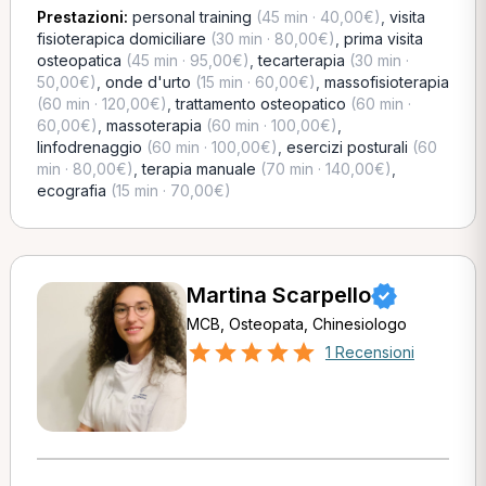
Prestazioni:
personal training
(45 min · 40,00€)
,
visita
fisioterapica domiciliare
(30 min · 80,00€)
,
prima visita
osteopatica
(45 min · 95,00€)
,
tecarterapia
(30 min ·
50,00€)
,
onde d'urto
(15 min · 60,00€)
,
massofisioterapia
(60 min · 120,00€)
,
trattamento osteopatico
(60 min ·
60,00€)
,
massoterapia
(60 min · 100,00€)
,
linfodrenaggio
(60 min · 100,00€)
,
esercizi posturali
(60
min · 80,00€)
,
terapia manuale
(70 min · 140,00€)
,
ecografia
(15 min · 70,00€)
Martina Scarpello
MCB, Osteopata, Chinesiologo
1 Recensioni