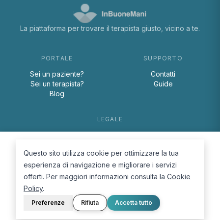
La piattaforma per trovare il terapista giusto, vicino a te.
PORTALE
SUPPORTO
Sei un paziente?
Contatti
Sei un terapista?
Guide
Blog
LEGALE
Termini e condizioni
Privacy Policy
Questo sito utilizza cookie per ottimizzare la tua
Cookie Policy
esperienza di navigazione e migliorare i servizi
offerti. Per maggiori informazioni consulta la
Cookie
Policy
.
Preferenze
Rifiuta
Accetta tutto
© 2026 D.Lab S.r.l. — InBuoneMani