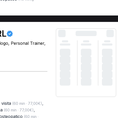
RL
logo, Personal Trainer,
visita
,
(60 min · 77,00€)
ia
,
(60 min · 77,00€)
osteopatico
(60 min ·