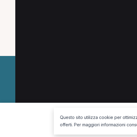
Altre ricerche a Verg
Altre specializzazioni spesso cercate a Vergi
Posturologo a Vergiate
Osteopata a Vergiate
La piattaforma per trovare il terapista giusto, vicino a te.
Questo sito utilizza cookie per ottimiz
offerti. Per maggiori informazioni cons
Seguici