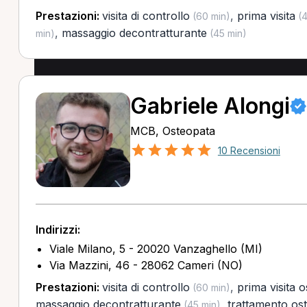
Prestazioni:
visita di controllo
,
prima visita
(60 min)
(4
,
massaggio decontratturante
min)
(45 min)
Gabriele Alongi
MCB, Osteopata
10 Recensioni
Indirizzi:
Viale Milano, 5 - 20020 Vanzaghello (MI)
Via Mazzini, 46 - 28062 Cameri (NO)
Prestazioni:
visita di controllo
,
prima visita 
(60 min)
massaggio decontratturante
,
trattamento os
(45 min)