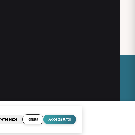
O
LEGALE
Termini e condizioni
Privacy Policy
Cookie Policy
referenze
Rifiuta
Accetta tutto
© 2026 D.Lab S.r.l. — InBuoneMani