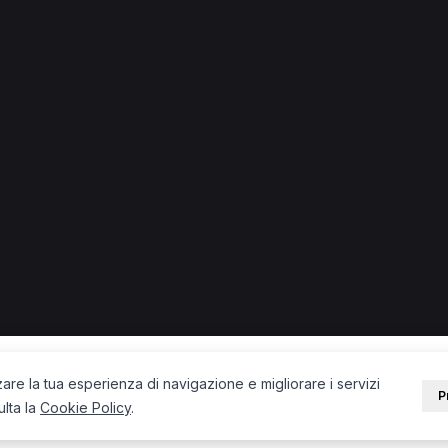
iate
ate.
Operatore olistico a Vergiate
Chinesiologo a Vergiate
PORTALE
SUPPORT
Sei un paziente?
Contatti
Sei un terapista?
Guide
Blog
zare la tua esperienza di navigazione e migliorare i servizi
P
ulta la
Cookie Policy
.