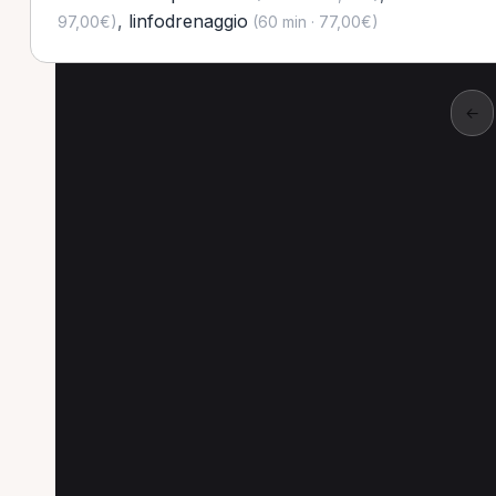
,
linfodrenaggio
97,00€)
(60 min · 77,00€)
←
Altre prestazioni a V
Altre prestazioni disponibili per MCB a Vergi
Massoterapia per MCB a Vergiate
Prima visi