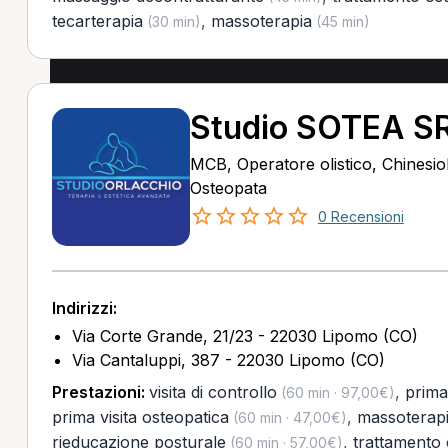
tecarterapia
,
massoterapia
(30 min)
(45 min)
Studio SOTEA S
MCB, Operatore olistico, Chinesio
Osteopata
0 Recensioni
Indirizzi:
Via Corte Grande, 21/23 - 22030 Lipomo (CO)
Via Cantaluppi, 387 - 22030 Lipomo (CO)
Prestazioni:
visita di controllo
,
prima 
(60 min · 97,00€)
prima visita osteopatica
,
massoterap
(60 min · 47,00€)
rieducazione posturale
,
trattamento 
(60 min · 57,00€)