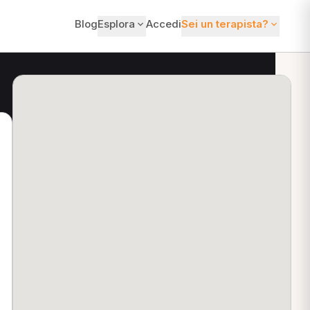
Blog
Esplora
Accedi
Sei un terapista?
ti?