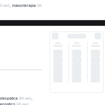
,
massoterapia
5 min)
(45
osteopatica
,
(60 min)
teopatico
,
(45 min)