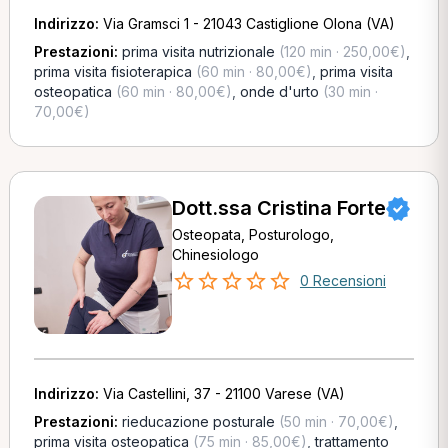
Indirizzo:
Via Gramsci 1 - 21043 Castiglione Olona (VA)
Prestazioni:
prima visita nutrizionale
(120 min · 250,00€)
,
prima visita fisioterapica
(60 min · 80,00€)
,
prima visita
osteopatica
(60 min · 80,00€)
,
onde d'urto
(30 min ·
70,00€)
Dott.ssa Cristina Forte
Osteopata, Posturologo,
Chinesiologo
0 Recensioni
Indirizzo:
Via Castellini, 37 - 21100 Varese (VA)
Prestazioni:
rieducazione posturale
(50 min · 70,00€)
,
prima visita osteopatica
(75 min · 85,00€)
,
trattamento