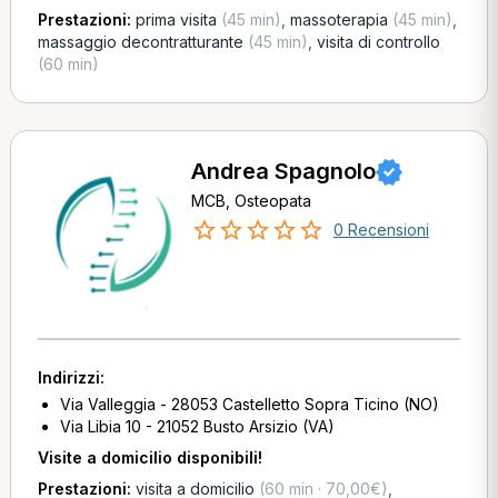
Prestazioni:
prima visita
(45 min)
,
massoterapia
(45 min)
,
massaggio decontratturante
(45 min)
,
visita di controllo
(60 min)
Andrea Spagnolo
MCB, Osteopata
0 Recensioni
Indirizzi:
Via Valleggia - 28053 Castelletto Sopra Ticino (NO)
Via Libia 10 - 21052 Busto Arsizio (VA)
Visite a domicilio disponibili!
Prestazioni:
visita a domicilio
(60 min · 70,00€)
,