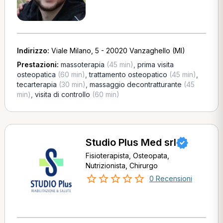
Indirizzo:
Viale Milano, 5 - 20020 Vanzaghello (MI)
Prestazioni:
massoterapia
(45 min)
,
prima visita
osteopatica
(60 min)
,
trattamento osteopatico
(45 min)
,
tecarterapia
(30 min)
,
massaggio decontratturante
(45
min)
,
visita di controllo
(60 min)
Studio Plus Med srl
Fisioterapista, Osteopata,
Nutrizionista, Chirurgo
0 Recensioni