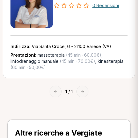
0 Recensioni
Indirizzo:
Via Santa Croce, 6 - 21100 Varese (VA)
Prestazioni:
massoterapia
(45 min · 60,00€)
,
linfodrenaggio manuale
(45 min · 70,00€)
,
kinesiterapia
(60 min · 50,00€)
←
1
/ 1
→
Altre ricerche a Vergiate