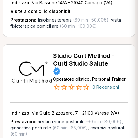
Indirizzo:
Via Bassone 14/A - 21040 Carnago (VA)
Visite a domicilio disponibili!
Prestazioni:
fisiokinesiterapia
(60 min · 50,00€)
,
visita
fisioterapica domiciliare
(60 min · 100,00€)
Studio CurtiMethod -
Curti Studio Salute
Operatore olistico, Personal Trainer
0 Recensioni
Indirizzo:
Via Giulio Bizzozero, 7 - 21100 Varese (VA)
Prestazioni:
rieducazione posturale
(60 min · 80,00€)
,
ginnastica posturale
(60 min · 65,00€)
,
esercizi posturali
(60 min)