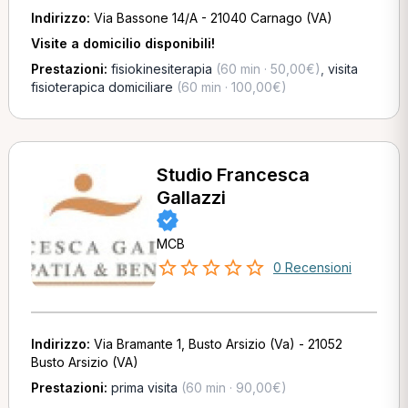
Indirizzo:
Via Bassone 14/A - 21040 Carnago (VA)
Visite a domicilio disponibili!
Prestazioni:
fisiokinesiterapia
(60 min · 50,00€)
,
visita
fisioterapica domiciliare
(60 min · 100,00€)
Studio Francesca
Gallazzi
MCB
0 Recensioni
Indirizzo:
Via Bramante 1, Busto Arsizio (Va) - 21052
Busto Arsizio (VA)
Prestazioni:
prima visita
(60 min · 90,00€)