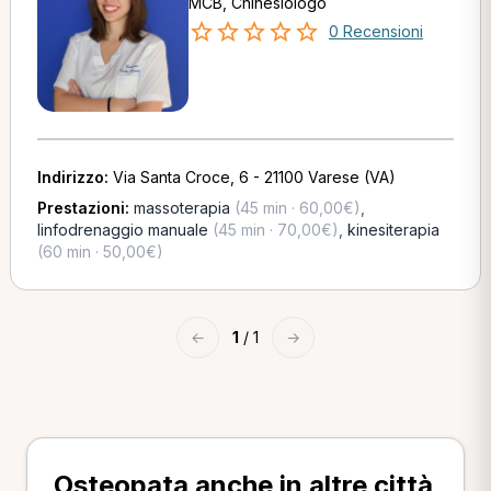
MCB, Chinesiologo
0 Recensioni
Indirizzo:
Via Santa Croce, 6 - 21100 Varese (VA)
Prestazioni:
massoterapia
(45 min · 60,00€)
,
linfodrenaggio manuale
(45 min · 70,00€)
,
kinesiterapia
(60 min · 50,00€)
←
1
/ 1
→
Osteopata anche in altre città