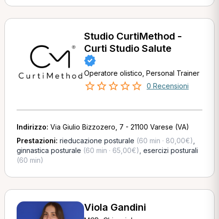
Studio CurtiMethod -
Curti Studio Salute
Operatore olistico, Personal Trainer
0 Recensioni
Indirizzo:
Via Giulio Bizzozero, 7 - 21100 Varese (VA)
Prestazioni:
rieducazione posturale
(60 min · 80,00€)
,
ginnastica posturale
(60 min · 65,00€)
,
esercizi posturali
(60 min)
Viola Gandini