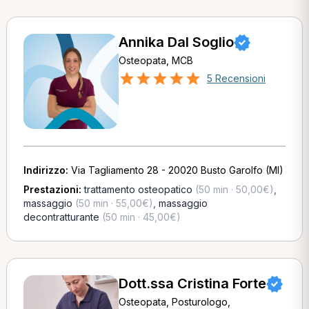
Annika Dal Soglio
Osteopata, MCB
5 Recensioni
Indirizzo:
Via Tagliamento 28 - 20020 Busto Garolfo (MI)
Prestazioni:
trattamento osteopatico
(50 min · 50,00€)
,
massaggio
(50 min · 55,00€)
,
massaggio
decontratturante
(50 min · 45,00€)
Dott.ssa Cristina Forte
Osteopata, Posturologo,