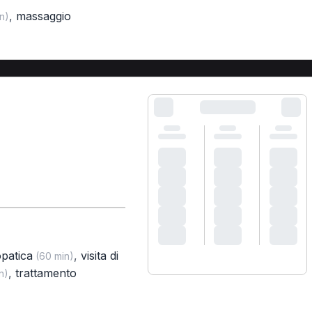
,
massaggio
n)
opatica
,
visita di
(60 min)
,
trattamento
n)