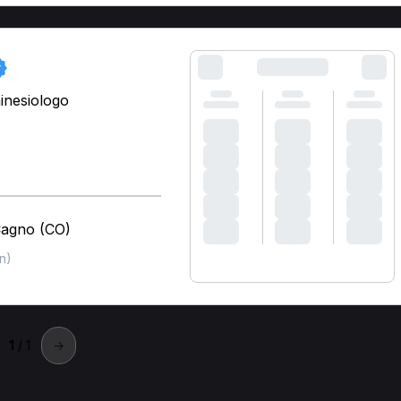
inesiologo
Cagno (CO)
n)
1
/ 1
→