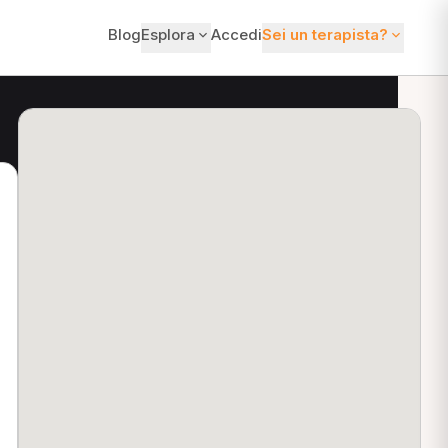
Blog
Esplora
Accedi
Sei un terapista?
ti?