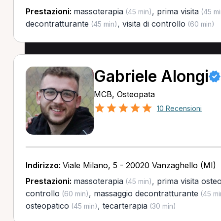
Prestazioni:
massoterapia
,
prima visita
(45 min)
(45 mi
decontratturante
,
visita di controllo
(45 min)
(60 min)
Gabriele Alongi
MCB, Osteopata
10 Recensioni
Indirizzo:
Viale Milano, 5 - 20020 Vanzaghello (MI)
Prestazioni:
massoterapia
,
prima visita oste
(45 min)
controllo
,
massaggio decontratturante
(60 min)
(45 mi
osteopatico
,
tecarterapia
(45 min)
(30 min)