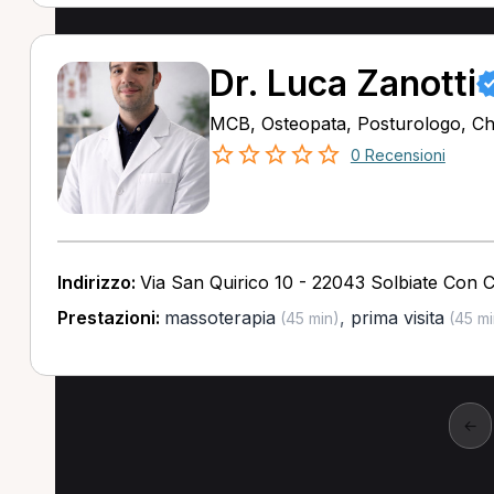
Dr. Luca Zanotti
MCB, Osteopata, Posturologo, Ch
0 Recensioni
Indirizzo:
Via San Quirico 10 - 22043 Solbiate Con 
Prestazioni:
massoterapia
,
prima visita
(45 min)
(45 mi
←