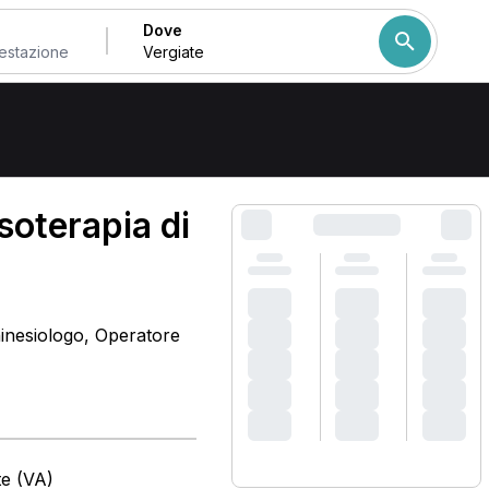
Dove
Come ordiniamo i risulta
oterapia di
inesiologo, Operatore
te (VA)